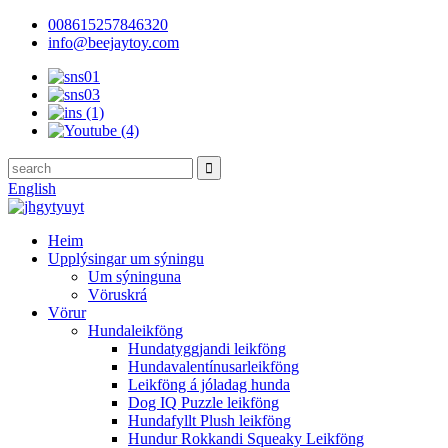
008615257846320
info@beejaytoy.com
English
Heim
Upplýsingar um sýningu
Um sýninguna
Vöruskrá
Vörur
Hundaleikföng
Hundatyggjandi leikföng
Hundavalentínusarleikföng
Leikföng á jóladag hunda
Dog IQ Puzzle leikföng
Hundafyllt Plush leikföng
Hundur Rokkandi Squeaky Leikföng