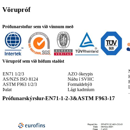
Vörupróf
Prófunarstofur sem við vinnum með
Vörupróf sem við höfum staðist
N
EN71 1/2/3
AZO ókeypis
AS/NZS ISO 8124
Náðu í SVHC
ASTM F963 1/2/3
Formaldehýð
Þalat
Lágt kadmíum
Prófunarskýrslur-EN71-1-2-3&ASTM F963-17