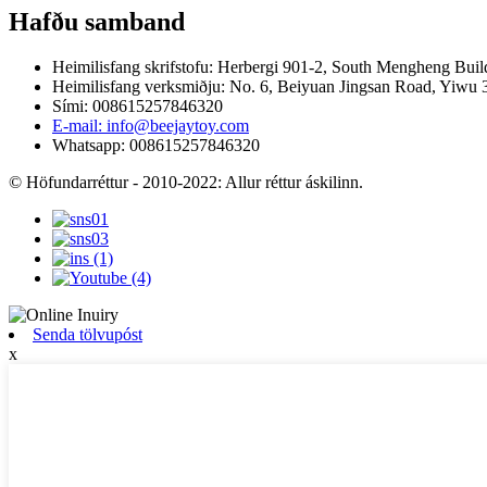
Hafðu samband
Heimilisfang skrifstofu: Herbergi 901-2, South Mengheng Bui
Heimilisfang verksmiðju: No. 6, Beiyuan Jingsan Road, Yiwu
Sími: 008615257846320
E-mail: info@beejaytoy.com
Whatsapp: 008615257846320
© Höfundarréttur - 2010-2022: Allur réttur áskilinn.
Senda tölvupóst
x