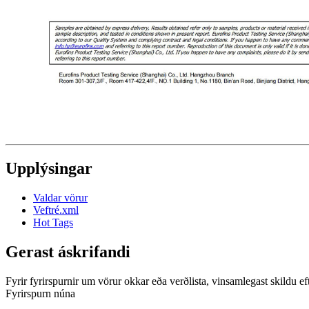
Upplýsingar
Valdar vörur
Veftré.xml
Hot Tags
Gerast áskrifandi
Fyrir fyrirspurnir um vörur okkar eða verðlista, vinsamlegast skildu 
Fyrirspurn núna