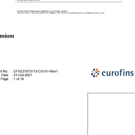
admíum