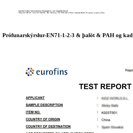
Prófunarskýrslur-EN71-1-2-3 & þalöt & PAH og k