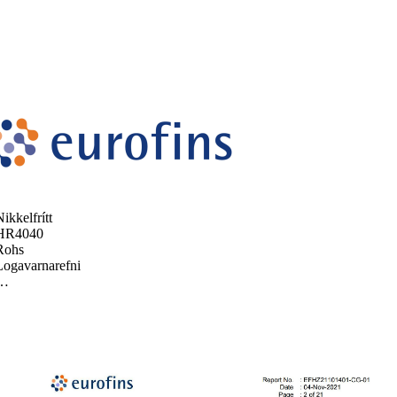
ikkelfrítt
HR4040
Rohs
Logavarnarefni
…