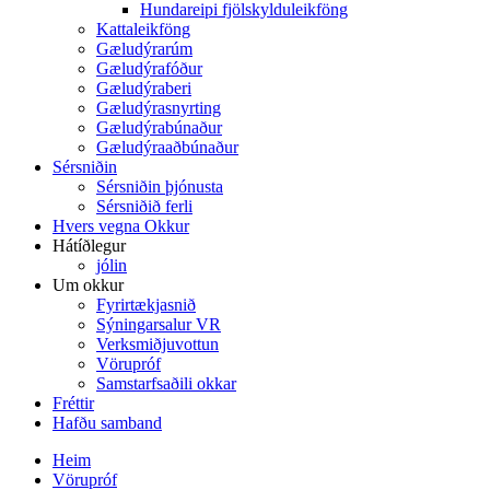
Hundareipi fjölskylduleikföng
Kattaleikföng
Gæludýrarúm
Gæludýrafóður
Gæludýraberi
Gæludýrasnyrting
Gæludýrabúnaður
Gæludýraaðbúnaður
Sérsniðin
Sérsniðin þjónusta
Sérsniðið ferli
Hvers vegna Okkur
Hátíðlegur
jólin
Um okkur
Fyrirtækjasnið
Sýningarsalur VR
Verksmiðjuvottun
Vörupróf
Samstarfsaðili okkar
Fréttir
Hafðu samband
Heim
Vörupróf