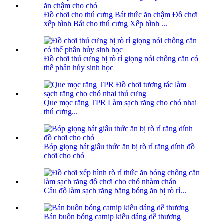
Đồ chơi cho thú cưng Bát thức ăn chậm Đồ chơi
xếp hình Bát cho thú cưng Xếp hình ...
Đồ chơi thú cưng bị rò rỉ giọng nói chống cắn có
thể phân hủy sinh học
Que mọc răng TPR Làm sạch răng cho chó nhai
thú cưng...
Bóp giọng hát giấu thức ăn bị rò rỉ răng dính đồ
chơi cho chó
Câu đố làm sạch răng bằng bóng ăn bị rò rỉ...
Bán buôn bóng catnip kiểu dáng dễ thương