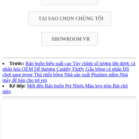
TẠI SAO CHỌN CHÚNG TÔI
SHOWROOM VR
Trước:
Bán buôn hiệu suất cao Tùy chỉnh số lượng lớn được cá
nhân hóa OEM Dễ thương Cuddly Fluffy Gấu bông cá nhân Đồ
chơi sang trọng Thú nhồi bông Nhà sản xuất Plushies mềm Nhà
máy để bán cho trẻ em
Kế tiếp:
Mới đến Bán buôn Pet Nhựa Màu kẹo tròn Bát chó
mèo