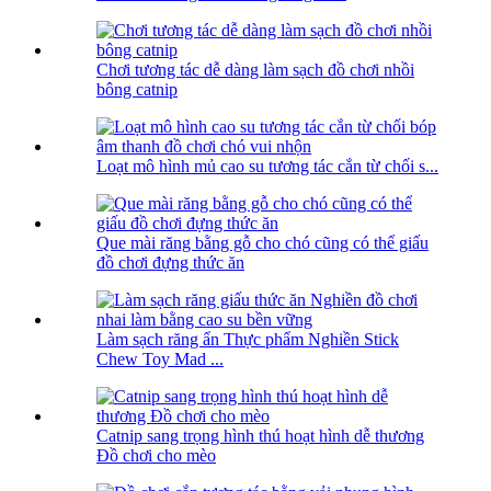
Chơi tương tác dễ dàng làm sạch đồ chơi nhồi
bông catnip
Loạt mô hình mủ cao su tương tác cắn từ chối s...
Que mài răng bằng gỗ cho chó cũng có thể giấu
đồ chơi đựng thức ăn
Làm sạch răng ẩn Thực phẩm Nghiền Stick
Chew Toy Mad ...
Catnip sang trọng hình thú hoạt hình dễ thương
Đồ chơi cho mèo