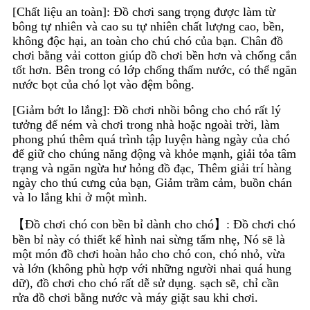
[Chất liệu an toàn]: Đồ chơi sang trọng được làm từ
bông tự nhiên và cao su tự nhiên chất lượng cao, bền,
không độc hại, an toàn cho chú chó của bạn. Chân đồ
chơi bằng vải cotton giúp đồ chơi bền hơn và chống cắn
tốt hơn. Bên trong có lớp chống thấm nước, có thể ngăn
nước bọt của chó lọt vào đệm bông.
[Giảm bớt lo lắng]: Đồ chơi nhồi bông cho chó rất lý
tưởng để ném và chơi trong nhà hoặc ngoài trời, làm
phong phú thêm quá trình tập luyện hàng ngày của chó
để giữ cho chúng năng động và khỏe mạnh, giải tỏa tâm
trạng và ngăn ngừa hư hỏng đồ đạc, Thêm giải trí hàng
ngày cho thú cưng của bạn, Giảm trầm cảm, buồn chán
và lo lắng khi ở một mình.
【Đồ chơi chó con bền bỉ dành cho chó】: Đồ chơi chó
bền bỉ này có thiết kế hình nai sừng tấm nhẹ, Nó sẽ là
một món đồ chơi hoàn hảo cho chó con, chó nhỏ, vừa
và lớn (không phù hợp với những người nhai quá hung
dữ), đồ chơi cho chó rất dễ sử dụng. sạch sẽ, chỉ cần
rửa đồ chơi bằng nước và máy giặt sau khi chơi.