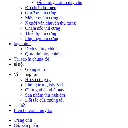
Đồ chơi gia đình dây chó
Đồ chơi cho mèo
Giường thú cưng
Máy cho thú cưng ăn
Người vận chuyển thú cưng
Chăm sóc thú cưng
Thiết bị thú cưng
Phụ kiện thú cưng
tùy chỉnh
Dịch vụ tùy chỉnh
Quy trình tùy chỉnh
Tại sao là chúng tôi
lễ hội
Giáng sinh
Về chúng tôi
Hồ sơ công ty
Phòng trưng bày VR
Chứng nhận nhà máy
Sản phẩm thử nghiệm
Đối tác của chúng tôi
Tin tức
Liên hệ với chúng tôi
Trang chủ
Các sản phẩm