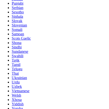
Punjabi
Serbian
Sesotho
Sinhala
Slovak
Slovenian
Somali
Samoan
Scots Gaelic
Shona
Sindhi
Sundanese
Swahili
Tajik
Tamil
Telugu
Thai
Ukrainian
Urdu
Uzbek
Vietnamese
Welsh
Xhosa
Yiddish
Yoruba