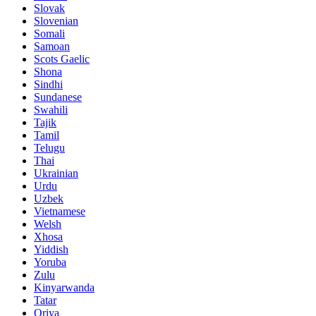
Slovak
Slovenian
Somali
Samoan
Scots Gaelic
Shona
Sindhi
Sundanese
Swahili
Tajik
Tamil
Telugu
Thai
Ukrainian
Urdu
Uzbek
Vietnamese
Welsh
Xhosa
Yiddish
Yoruba
Zulu
Kinyarwanda
Tatar
Oriya