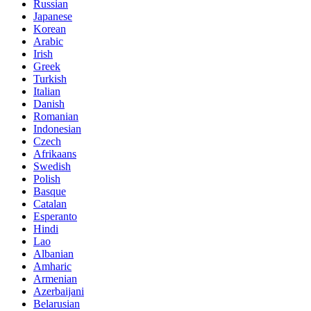
Russian
Japanese
Korean
Arabic
Irish
Greek
Turkish
Italian
Danish
Romanian
Indonesian
Czech
Afrikaans
Swedish
Polish
Basque
Catalan
Esperanto
Hindi
Lao
Albanian
Amharic
Armenian
Azerbaijani
Belarusian