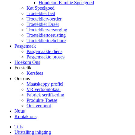
Hondetou Familie Speelgoed
Kat Speelgoed
Troeteldier bed
Troeteldiervoerder
Troeteldier Draer
Troeteldierversorging
Troeteldiertoerusting
Troeteldiertoebehore
Pasgemaak
Pasgemaakte diens
Pasgemaakte proses
Hoekom Ons
Feestelik
Kersfees
Oor ons
Maatskappy profiel
VR vertoonlokaal
Fabriek sertifisering
Produkte Toetse
Ons vennoot
Nuus
Kontak ons
Tuis
Uitstalling inligting