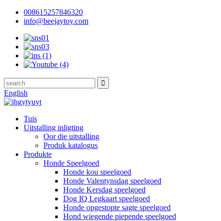
008615257846320
info@beejaytoy.com
English
Tuis
Uitstalling inligting
Oor die uitstalling
Produk katalogus
Produkte
Honde Speelgoed
Honde kou speelgoed
Honde Valentynsdag speelgoed
Honde Kersdag speelgoed
Dog IQ Legkaart speelgoed
Honde opgestopte sagte speelgoed
Hond wiegende piepende speelgoed