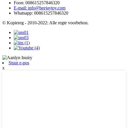
Foon: 008615257846320
E-mail: info@beejaytoy.com
Whatsapp: 008615257846320
© Kopiereg - 2010-2022: Alle regte voorbehou.
Stuur e-pos
x