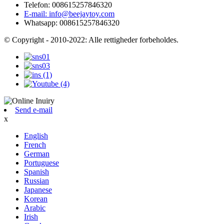
Telefon: 008615257846320
E-mail: info@beejaytoy.com
Whatsapp: 008615257846320
© Copyright - 2010-2022: Alle rettigheder forbeholdes.
Send e-mail
x
English
French
German
Portuguese
Spanish
Russian
Japanese
Korean
Arabic
Irish