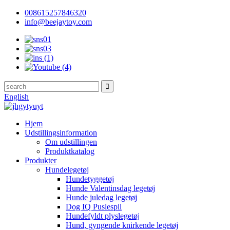
008615257846320
info@beejaytoy.com
English
Hjem
Udstillingsinformation
Om udstillingen
Produktkatalog
Produkter
Hundelegetøj
Hundetyggetøj
Hunde Valentinsdag legetøj
Hunde juledag legetøj
Dog IQ Puslespil
Hundefyldt plyslegetøj
Hund, gyngende knirkende legetøj