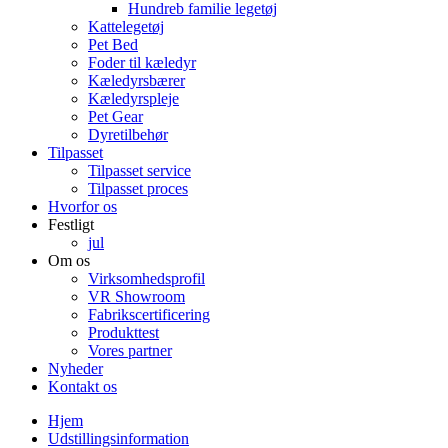
Hundreb familie legetøj
Kattelegetøj
Pet Bed
Foder til kæledyr
Kæledyrsbærer
Kæledyrspleje
Pet Gear
Dyretilbehør
Tilpasset
Tilpasset service
Tilpasset proces
Hvorfor os
Festligt
jul
Om os
Virksomhedsprofil
VR Showroom
Fabrikscertificering
Produkttest
Vores partner
Nyheder
Kontakt os
Hjem
Udstillingsinformation