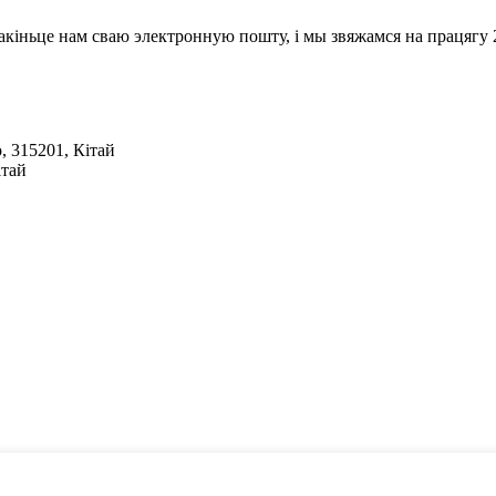
акіньце нам сваю электронную пошту, і мы звяжамся на працягу 2
, 315201, Кітай
ітай