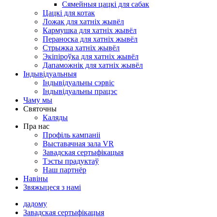
Сямейныя цацкі для сабак
Цацкі для котак
Ложак для хатніх жывёл
Кармушка для хатніх жывёл
Пераноска для хатніх жывёл
Стрыжка хатніх жывёл
Экіпіроўка для хатніх жывёл
Дапаможнік для хатніх жывёл
Індывідуальныя
Індывідуальны сэрвіс
Індывідуальны працэс
Чаму мы
Святочны
Каляды
Пра нас
Профіль кампаніі
Выставачная зала VR
Завадская сертыфікацыя
Тэсты прадуктаў
Наш партнёр
Навіны
Звяжыцеся з намі
дадому
Завадская сертыфікацыя