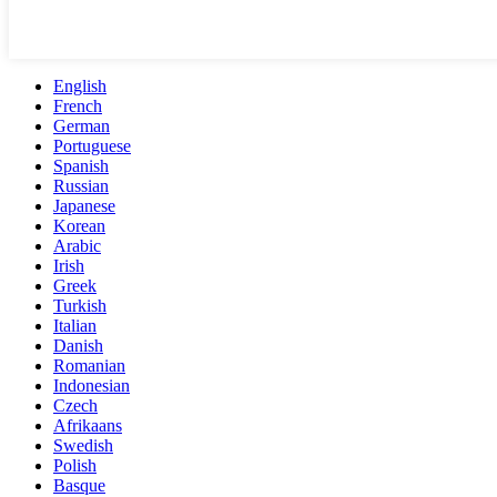
English
French
German
Portuguese
Spanish
Russian
Japanese
Korean
Arabic
Irish
Greek
Turkish
Italian
Danish
Romanian
Indonesian
Czech
Afrikaans
Swedish
Polish
Basque