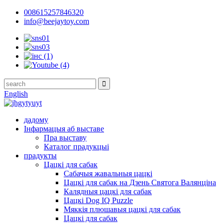
008615257846320
info@beejaytoy.com
English
дадому
Інфармацыя аб выставе
Пра выставу
Каталог прадукцыі
прадукты
Цацкі для сабак
Сабачыя жавальныя цацкі
Цацкі для сабак на Дзень Святога Валянціна
Калядныя цацкі для сабак
Цацкі Dog IQ Puzzle
Мяккія плюшавыя цацкі для сабак
Цацкі для сабак