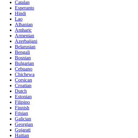
Catalan
Esperanto
Hindi
Lao
Albanian
Amharic
Armenian
Azerbaijani
Belarusian
Bengali
Bosnian
Bulgarian
Cebuano
Chichewa
Corsican
Croatian
Dutch
Estonian
Filipino
Finnish
Frisian
Galician
Georgian
Gujarati
Haitian