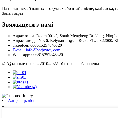
Па пытаннях аб нашых прадуктах або прайс-лісце, калі ласка, п
Запыт зараз
Звяжыцеся з намі
Адрас офіса: Room 901-2, South Mengheng Building, Ningbo
Адрас завода: No. 6, Beiyuan Jingsan Road, Yiwu 322000, К
Тэлефон: 008615257846320
E-mail: info@beejaytoy.com
Whatsapp: 008615257846320
© Аўтарскае права - 2010-2022: Усе правы абаронены.
Адправіць ліст
x