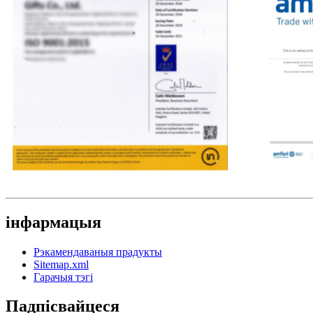
інфармацыя
Рэкамендаваныя прадукты
Sitemap.xml
Гарачыя тэгі
Падпісвайцеся