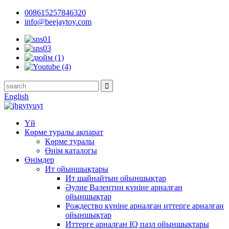
008615257846320
info@beejaytoy.com
English
Үй
Көрме туралы ақпарат
Көрме туралы
Өнім каталогы
Өнімдер
Ит ойыншықтары
Ит шайнайтын ойыншықтар
Әулие Валентин күніне арналған
ойыншықтар
Рождество күніне арналған иттерге арналған
ойыншықтар
Иттерге арналған IQ пазл ойыншықтары