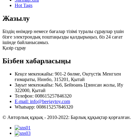
Hot Tags
Жазылу
Біздің өнімдер немесе бағалар тізімі туралы сұраулар үшін
бізге электрондық поштаңызды қалдырыңыз, біз 24 сағат
ішінде байланысамыз.
Қазір сұрау
Бізбен хабарласыңы
Кеңсе мекенжайы: 901-2 бөлме, Оңтүстік Менгхен
ғимараты, Нинбо, 315201, Қытай
Зауыт мекенжайы: №6, Бейюань Цзинсан жолы, Иу
322000, Қытай
Телефон: 008615257846320
E-mail: info@beejaytoy.com
Whatsapp: 008615257846320
© Авторлық құқық - 2010-2022: Барлық құқықтар қорғалған.