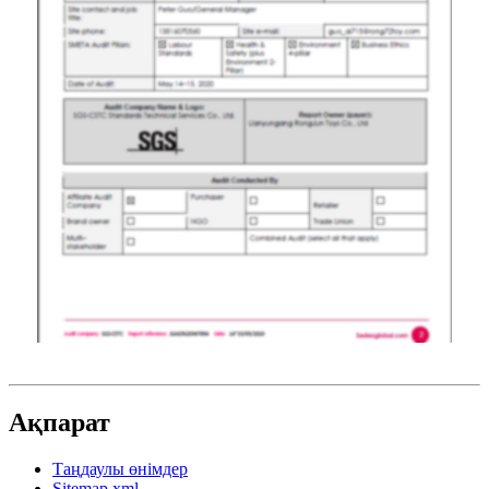
Ақпарат
Таңдаулы өнімдер
Sitemap.xml