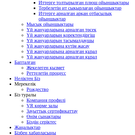
Иттерге толтырылған плюш ойыншықтары
Тербелетін ит сықырлаған ойыншықтар
Иттерге арналған арқан отбасылық
ойыншықтар
Мысық ойыншықтары
Үй жануарларына арналған төсек
Үй жануарларын қоректендіргіш
Үй жануарларын тасымалдаушы
Үй жануарларына күтім жасау
Үй жануарларына арналған құрал
Үй жануарларына арналған құрал
Бапталған
Жекелеген қызмет
Реттелетін процесс
Неліктен Біз
Мерекелік
Рождество
Біз туралы
Компания профилі
VR көрме залы
Зауыттық сертификаттау
Өнім сынақтары
Біздің серіктес
Жаңалықтар
Бізбен хабарласыңы