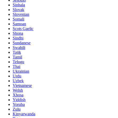
Sesotho
Sinhala
Slovak
Slovenian
Somali
Samoan
Scots Gaelic
Shona
Sindhi
Sundanese
Swahili
Tajik
Tamil
Telugu
Thai
Ukrainian
Urdu
Uzbek
Vietnamese
Welsh
Xhosa
Yiddish
Yoruba
Zulu
Kinyarwanda