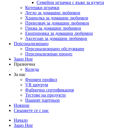
Семейни играчки с въже за кучета
Котешки играчки
Легло за домашни любимци
Хранилка за домашни любимци
Превозвач за домашни любимци
Грижа за домашни любимци
Екипировка за домашни любимци
Аксесоар за домашни любимци
Персонализирано
Персонализирано обслужване
Персонализиран процес
Защо Ние
Празнична
Коледа
За нас
Фирмен профил
VR шоурум
Фабрична сертификация
Тестове на продукти
Нашият партньор
Новини
Свържете се с нас
Начало
Защо Ние