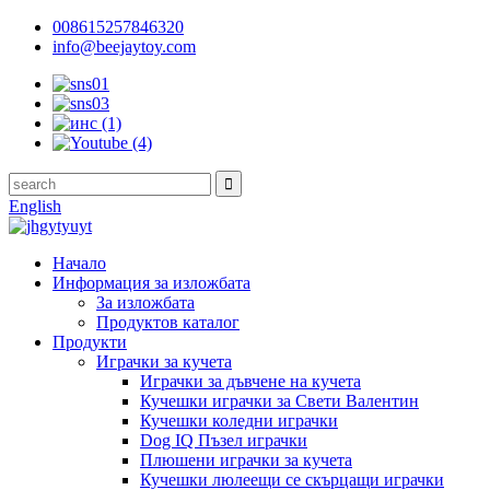
008615257846320
info@beejaytoy.com
English
Начало
Информация за изложбата
За изложбата
Продуктов каталог
Продукти
Играчки за кучета
Играчки за дъвчене на кучета
Кучешки играчки за Свети Валентин
Кучешки коледни играчки
Dog IQ Пъзел играчки
Плюшени играчки за кучета
Кучешки люлеещи се скърцащи играчки