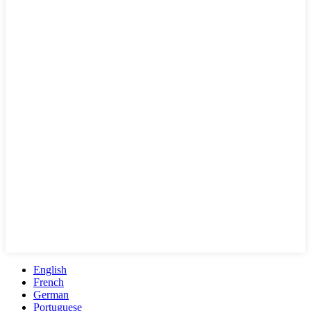
English
French
German
Portuguese