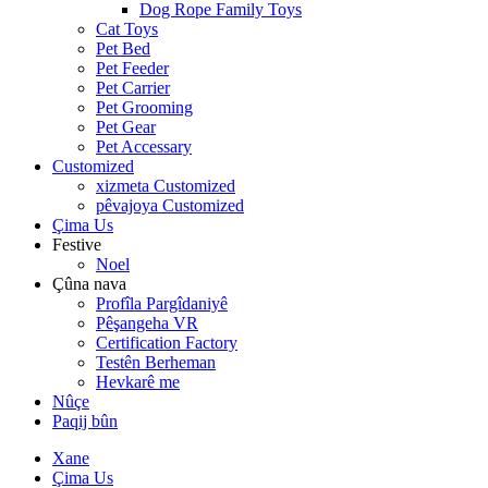
Dog Rope Family Toys
Cat Toys
Pet Bed
Pet Feeder
Pet Carrier
Pet Grooming
Pet Gear
Pet Accessary
Customized
xizmeta Customized
pêvajoya Customized
Çima Us
Festive
Noel
Çûna nava
Profîla Pargîdaniyê
Pêşangeha VR
Certification Factory
Testên Berheman
Hevkarê me
Nûçe
Paqij bûn
Xane
Çima Us