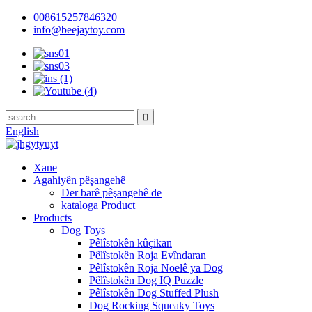
008615257846320
info@beejaytoy.com
English
Xane
Agahiyên pêşangehê
Der barê pêşangehê de
kataloga Product
Products
Dog Toys
Pêlîstokên kûçikan
Pêlîstokên Roja Evîndaran
Pêlîstokên Roja Noelê ya Dog
Pêlîstokên Dog IQ Puzzle
Pêlîstokên Dog Stuffed Plush
Dog Rocking Squeaky Toys