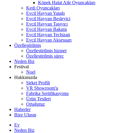
Köpek Halat Aile Oyuncakları
Kedi Oyuncakları
Evcil Hayvan Yatağı
Evcil Hayvan Besleyici
Evcil Hayvan Taşıyıcı
Evcil Hayvan Bakımı
Evcil Hayvan Teçhizatı
Evcil Hayvan Aksesuarı
Özelleştirilmiş
Özelleştirilmiş hizmet
Özelleştirilmiş süreç
Neden Biz
Festival
Noel
Hakkımızda
Şirket Profili
VR Showroom'u
Fabrika Sertifikasyonu
Ürün Testleri
Ortağımız
Haberler
Bize Ulaşın
Ev
Neden Biz