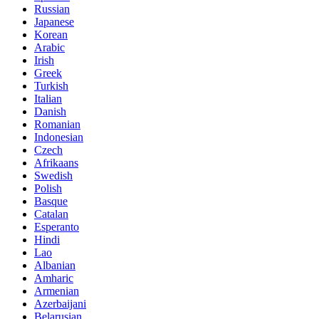
Russian
Japanese
Korean
Arabic
Irish
Greek
Turkish
Italian
Danish
Romanian
Indonesian
Czech
Afrikaans
Swedish
Polish
Basque
Catalan
Esperanto
Hindi
Lao
Albanian
Amharic
Armenian
Azerbaijani
Belarusian