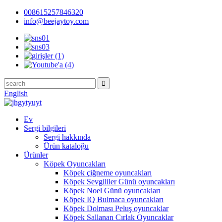
008615257846320
info@beejaytoy.com
English
Ev
Sergi bilgileri
Sergi hakkında
Ürün kataloğu
Ürünler
Köpek Oyuncakları
Köpek çiğneme oyuncakları
Köpek Sevgililer Günü oyuncakları
Köpek Noel Günü oyuncakları
Köpek IQ Bulmaca oyuncakları
Köpek Dolması Peluş oyuncaklar
Köpek Sallanan Cırlak Oyuncaklar