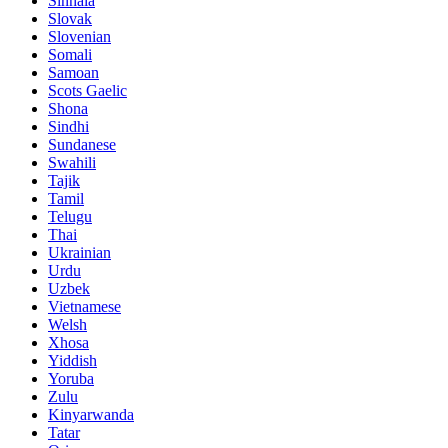
Sinhala
Slovak
Slovenian
Somali
Samoan
Scots Gaelic
Shona
Sindhi
Sundanese
Swahili
Tajik
Tamil
Telugu
Thai
Ukrainian
Urdu
Uzbek
Vietnamese
Welsh
Xhosa
Yiddish
Yoruba
Zulu
Kinyarwanda
Tatar