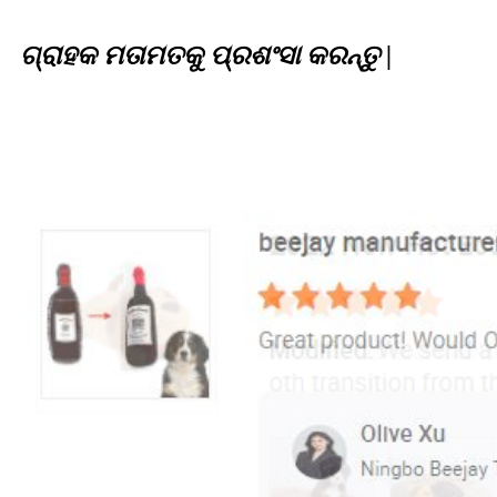
ଗ୍ରାହକ ମତାମତକୁ ପ୍ରଶଂସା କରନ୍ତୁ |