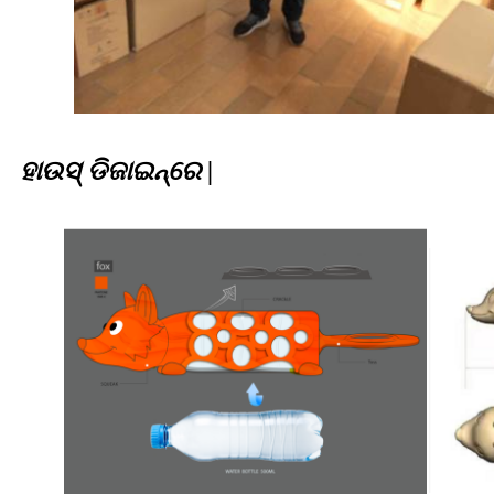
ହାଉସ୍ ଡିଜାଇନ୍ରେ |