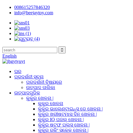
008615257846320
info@beejaytoy.com
English
ଘର
ପ୍ରଦର୍ଶନୀ ସୂଚନା
ପ୍ରଦର୍ଶନୀ ବିଷୟରେ
ଉତ୍ପାଦ ତାଲିକା
ଉତ୍ପାଦଗୁଡିକ
କୁକୁର ଖେଳନା |
କୁକୁର ଖେଳନା
କୁକୁର ଭାଲେଣ୍ଟାଇନ୍ସ ଡେ ଖେଳନା |
କୁକୁର ଖ୍ରୀଷ୍ଟମାସ ଦିନ ଖେଳନା |
କୁକୁର IQ ପଜଲ୍ ଖେଳନା |
କୁକୁର ଷ୍ଟଫ୍ ପ୍ଲସ୍ ଖେଳନା |
କୁକୁର ରକିଂ ସ୍କେକ୍ ଖେଳନା |