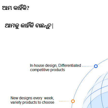
ଆମ କାହିଁକି?
ଆମକୁ କାହିଁକି ବାଛନ୍ତୁ |