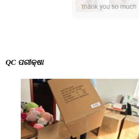
QC ପରୀକ୍ଷା