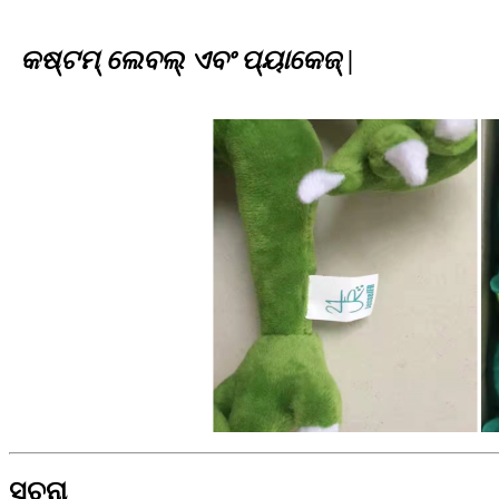
କଷ୍ଟମ୍ ଲେବଲ୍ ଏବଂ ପ୍ୟାକେଜ୍ |
ସୂଚନା