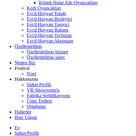
Köpek Halat Aile Oyuncakları
Kedi Oyuncakları
Evcil Hayvan Yatağı
Evcil Hayvan Besleyici
Evcil Hayvan Taşıyıcı
Evcil Hayvan Bakımı
Evcil Hayvan Teçhizatı
Evcil Hayvan Aksesuarı
Özelleştirilmiş
Özelleştirilmiş hizmet
Özelleştirilmiş süreç
Neden Biz
Festival
Noel
Hakkımızda
Şirket Profili
VR Showroom'u
Fabrika Sertifikasyonu
Ürün Testleri
Ortağımız
Haberler
Bize Ulaşın
Ev
Şirket Profili