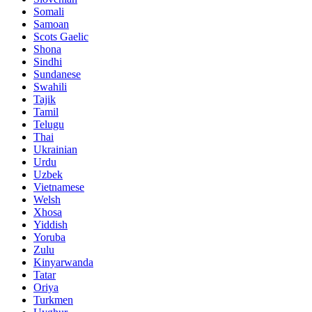
Somali
Samoan
Scots Gaelic
Shona
Sindhi
Sundanese
Swahili
Tajik
Tamil
Telugu
Thai
Ukrainian
Urdu
Uzbek
Vietnamese
Welsh
Xhosa
Yiddish
Yoruba
Zulu
Kinyarwanda
Tatar
Oriya
Turkmen