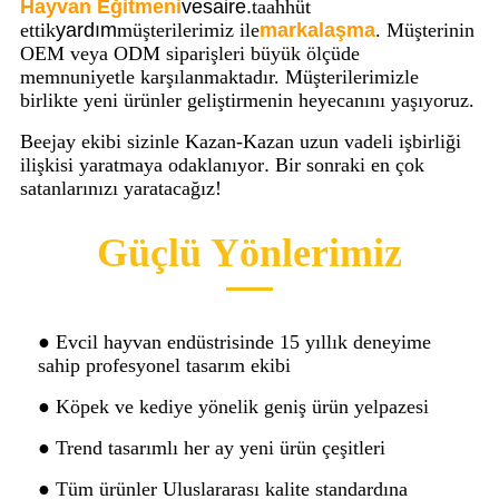
Hayvan Eğitmeni
vesaire.
taahhüt
ettik
yardım
müşterilerimiz ile
markalaşma
. Müşterinin
OEM veya ODM siparişleri büyük ölçüde
memnuniyetle karşılanmaktadır. Müşterilerimizle
birlikte yeni ürünler geliştirmenin heyecanını yaşıyoruz.
Beejay ekibi sizinle Kazan-Kazan uzun vadeli işbirliği
ilişkisi yaratmaya odaklanıyor
.
Bir sonraki en çok
satanlarınızı yaratacağız!
Güçlü Yönlerimiz
● Evcil hayvan endüstrisinde 15 yıllık deneyime
sahip profesyonel tasarım ekibi
● Köpek ve kediye yönelik geniş ürün yelpazesi
● Trend tasarımlı her ay yeni ürün çeşitleri
● Tüm ürünler Uluslararası kalite standardına