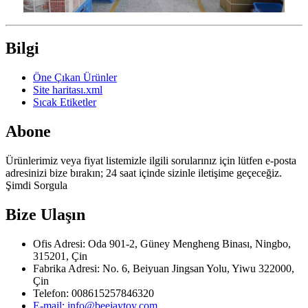
Bilgi
Öne Çıkan Ürünler
Site haritası.xml
Sıcak Etiketler
Abone
Ürünlerimiz veya fiyat listemizle ilgili sorularınız için lütfen e-posta
adresinizi bize bırakın; 24 saat içinde sizinle iletişime geçeceğiz.
Şimdi Sorgula
Bize Ulaşın
Ofis Adresi: Oda 901-2, Güney Mengheng Binası, Ningbo,
315201, Çin
Fabrika Adresi: No. 6, Beiyuan Jingsan Yolu, Yiwu 322000,
Çin
Telefon: 008615257846320
E-mail: info@beejaytoy.com