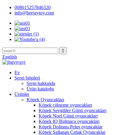
008615257846320
info@beejaytoy.com
English
Ev
Sergi bilgileri
Sergi hakkında
Ürün kataloğu
Ürünler
Köpek Oyuncakları
Köpek çiğneme oyuncakları
Köpek Sevgililer Günü oyuncakları
Köpek Noel Günü oyuncakları
Köpek IQ Bulmaca oyuncakları
Köpek Dolması Peluş oyuncaklar
Köpek Sallanan Cırlak Oyuncaklar