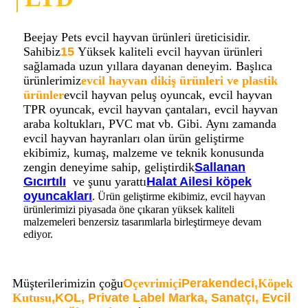
Beejay Pets evcil hayvan ürünleri üreticisidir.
Sahibiz
15
Yüksek kaliteli evcil hayvan ürünleri
sağlamada uzun yıllara dayanan deneyim. Başlıca
ürünlerimiz
evcil hayvan dikiş ürünleri ve plastik
ürünler
evcil hayvan peluş oyuncak, evcil hayvan
TPR oyuncak, evcil hayvan çantaları, evcil hayvan
araba koltukları, PVC mat vb. Gibi. Aynı zamanda
evcil hayvan hayranları olan ürün geliştirme
ekibimiz, kumaş, malzeme ve teknik konusunda
zengin deneyime sahip, geliştirdik
Sallanan
Gıcırtılı
ve şunu yarattı
Halat Ailesi köpek
oyuncakları
. Ürün geliştirme ekibimiz, evcil hayvan
ürünlerimizi piyasada öne çıkaran yüksek kaliteli
malzemeleri benzersiz tasarımlarla birleştirmeye devam
ediyor.
Müşterilerimizin çoğu
O
çevrimiçi
Perakendeci,
Köpek
Kutusu
,
KOL, Private Label Marka, Sanatçı, Evcil