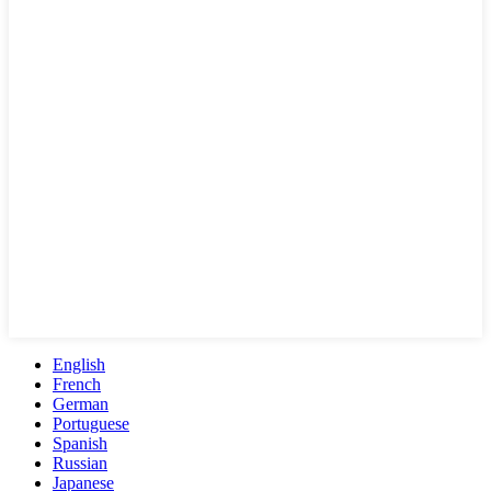
English
French
German
Portuguese
Spanish
Russian
Japanese