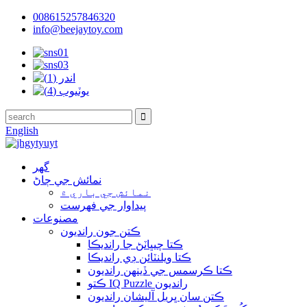
008615257846320
info@beejaytoy.com
English
گهر
نمائش جي ڄاڻ
نمائش جي باري ۾
پيداوار جي فهرست
مصنوعات
ڪتن جون رانديون
ڪتا چيڀاٽڻ جا رانديڪا
ڪتا ويلنٽائن ڊي رانديڪا
ڪتا ڪرسمس جي ڏينھن رانديون
ڪتو IQ Puzzle رانديون
ڪتن سان ڀريل آليشان رانديون