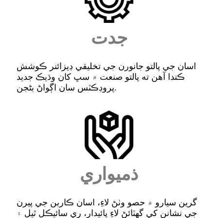
جدت
اسان جي پالتو جانورن جي تخليقي ڊيزائنر ڪوشش
ڪندا آهن ته پالتو صنعت ۾ سڀ کان وڌيڪ جديد
پروڊڪٽس سان اڳواڻ بڻجن.
ذميواري
گرين سيارو ۾ حصو وٺڻ لاءِ، اسان ڪاربن جي پيرن
جي نشانن کي گھٽائڻ لاءِ پائيدار، ري سائيڪل ٿيل ۽