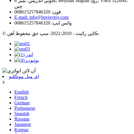
ڪوٺي ائڊريس: نمبر 6، Beiyuan Jingsan روڊ، Yiwu 322000،
چين
فون: 008615257846320
E-mail: info@beejaytoy.com
واٽس ايپ: 008615257846320
© ڪاپي رائيٽ - 2010-2022: سڀ حق محفوظ آهن.
اي ميل موڪليو
x
English
French
German
Portuguese
Spanish
Russian
Japanese
Korean