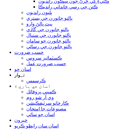
ڪُتِيءَ کي چُرڻ جون سِڪون رانديون
ڪتن جي رسي خانداني رانديڪا
ٻليون رانديون
پالتو جانورن جي بستري
پيٽ پالڻ وارو
پالتو جانورن جي گاڏي
پالتو جانورن جي سنڀال
پالتو جانورن جو سامان
پالتو جانورن جي رسائي
حسب ضرورت
ڪسٽمائيز سروس
حسب ضرورت عمل
اسان ڇو
تہوار
ڪرسمس
اسان جي باري ۾
ڪمپني پروفائل
وي آر شو روم
ڪارخانو سرٽيفڪيشن
مصنوعات جا امتحان
اسان جو ساٿي
خبرون
اسان سان رابطو ڪريو