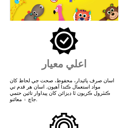
اعلي معيار
اسان صرف پائيدار، محفوظ، صحت جي لحاظ کان
مواد استعمال ڪندا آهيون. اسان هر قدم تي
ڪنٽرول ڪريون ٿا ڊيزائن کان پيداوار تائين حتمي
جاچ ۽ معائنو.