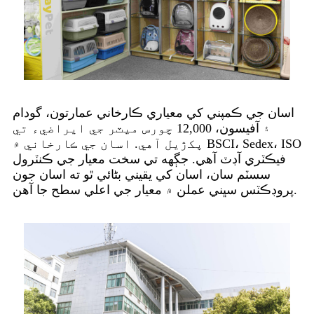
اسان جي ڪمپني کي معياري ڪارخاني عمارتون، گودام
۽ آفيسون، 12,000 چورس ميٽر جي ايراضيء تي
پکڙيل آهي. اسان جي ڪارخاني ۾ BSCI، Sedex، ISO
فيڪٽري آڊٽ آهي. جڳهه تي سخت معيار جي ڪنٽرول
سسٽم سان، اسان کي يقيني بڻائي ٿو ته اسان جون
پروڊڪٽس سڀني عملن ۾ معيار جي اعلي سطح جا آهن.