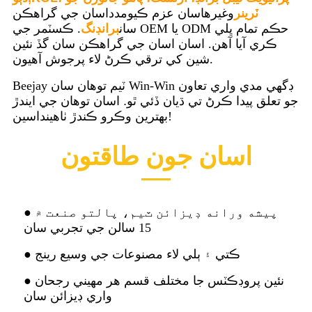
ٽرينر
وغيره
اسان عزم ڪيو
مدد
اسان جي گراهڪن
سان
برانڊنگ
. ڪسٽمر جي OEM يا ODM حڪم تمام ڀلي
ڪري آيا آهن. اسان اسان جي گراهڪن سان گڏ نئين
شين کي ترقي ڪرڻ لاء پرجوش آهيون.
Beejay ٽيم توهان سان Win-Win ڊگھي مدي واري تعاون
جو تعلق پيدا ڪرڻ تي ڌيان ڏئي ٿو
.
اسان توهان جي ايندڙ
بهترين وڪرو ڪندڙ ٺاهينداسين!
اسان جون طاقتون
● پيشه ورانه ڊيزائن ٽيم، پالتو صنعت ۾
15 سالن جي تجربي سان
● ڪتي ۽ ٻلي لاء مصنوعات جي وسيع رينج
● نئين پروڊڪٽس جا مختلف قسم هر مهيني رجحان
واري ڊيزائن سان