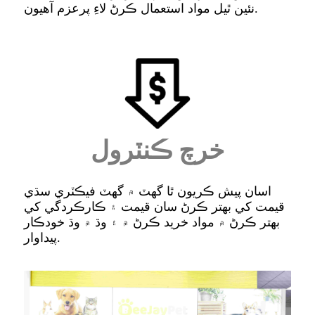
نئين ٿيل مواد استعمال ڪرڻ لاءِ پرعزم آهيون.
خرچ ڪنٽرول
اسان پيش ڪريون ٿا گھٽ ۾ گھٽ فيڪٽري سڌي
قيمت کي بهتر ڪرڻ سان قيمت ۽ ڪارڪردگي کي
بهتر ڪرڻ ۾ مواد خريد ڪرڻ ۾ ۽ وڌ ۾ وڌ خودڪار
پيداوار.