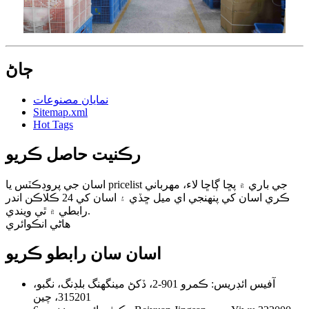
ڄاڻ
نمايان مصنوعات
Sitemap.xml
Hot Tags
رڪنيت حاصل ڪريو
اسان جي پروڊڪٽس يا pricelist جي باري ۾ پڇا ڳاڇا لاء، مهرباني
ڪري اسان کي پنهنجي اي ميل ڇڏي ۽ اسان کي 24 ڪلاڪن اندر
رابطي ۾ ٿي ويندي.
هاڻي انڪوائري
اسان سان رابطو ڪريو
آفيس ائڊريس: ڪمرو 901-2، ڏکڻ مينگھنگ بلڊنگ، نگبو،
315201، چين