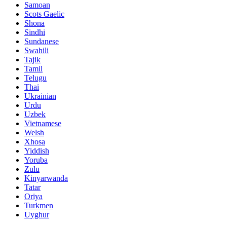
Samoan
Scots Gaelic
Shona
Sindhi
Sundanese
Swahili
Tajik
Tamil
Telugu
Thai
Ukrainian
Urdu
Uzbek
Vietnamese
Welsh
Xhosa
Yiddish
Yoruba
Zulu
Kinyarwanda
Tatar
Oriya
Turkmen
Uyghur