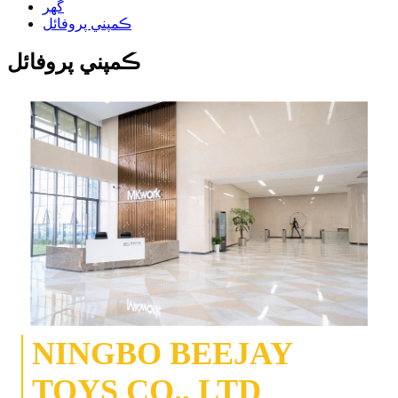
گهر
ڪمپني پروفائل
ڪمپني پروفائل
NINGBO BEEJAY
TOYS CO., LTD