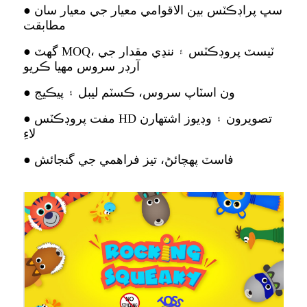
● سڀ پراڊڪٽس بين الاقوامي معيار جي معيار سان
مطابقت
● گھٽ MOQ، ٽيسٽ پروڊڪٽس ۽ ننڍي مقدار جي
آرڊر سروس مهيا ڪريو
● ون اسٽاپ سروس، ڪسٽم ليبل ۽ پيڪيج
● مفت پروڊڪٽس HD تصويرون ۽ وڊيوز اشتهارن
لاءِ
● فاسٽ پهچائڻ، تيز فراهمي جي گنجائش