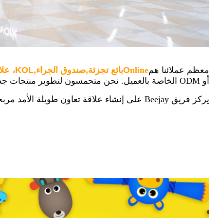
معظم عملائنا هم
nline
O
بائع تجزئة,
صندوق الجراء
,
KOL، علامة تجارية خاصة، فنان، مدرب حيوانات أليفة
أو ODM الخاصة بالعميل. نحن متحمسون لتطوير منتجات جديدة مع عملائنا.
يركز فريق Beejay على إنشاء علاقة تعاون طويلة الأمد مربحة للجانبين معك