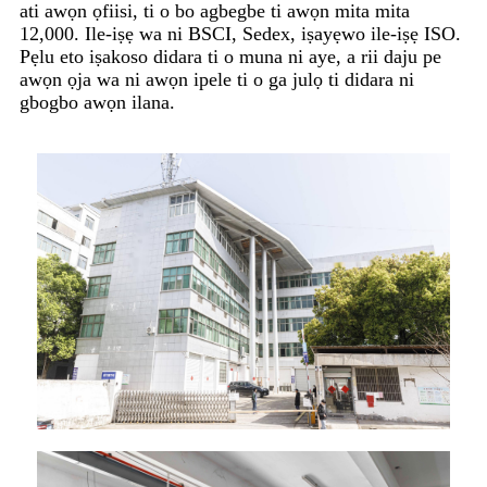
ati awọn ọfiisi, ti o bo agbegbe ti awọn mita mita
12,000. Ile-iṣẹ wa ni BSCI, Sedex, iṣayẹwo ile-iṣẹ ISO.
Pẹlu eto iṣakoso didara ti o muna ni aye, a rii daju pe
awọn ọja wa ni awọn ipele ti o ga julọ ti didara ni
gbogbo awọn ilana.