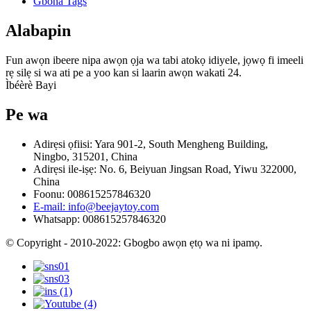
Gbona Tags
Alabapin
Fun awọn ibeere nipa awọn ọja wa tabi atokọ idiyele, jọwọ fi imeeli
rẹ silẹ si wa ati pe a yoo kan si laarin awọn wakati 24.
Ìbéèrè Bayi
Pe wa
Adirẹsi ọfiisi: Yara 901-2, South Mengheng Building,
Ningbo, 315201, China
Adirẹsi ile-iṣẹ: No. 6, Beiyuan Jingsan Road, Yiwu 322000,
China
Foonu: 008615257846320
E-mail: info@beejaytoy.com
Whatsapp: 008615257846320
© Copyright - 2010-2022: Gbogbo awọn ẹtọ wa ni ipamọ.