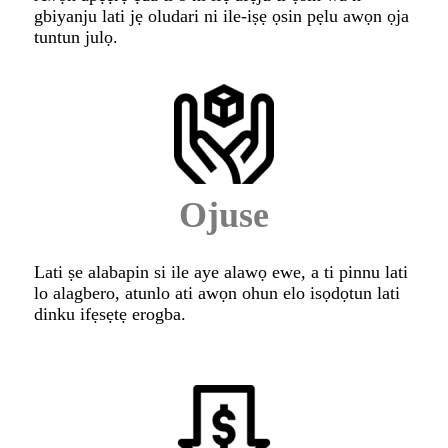
gbiyanju lati jẹ oludari ni ile-iṣẹ ọsin pẹlu awọn ọja
tuntun julọ.
Ojuse
Lati ṣe alabapin si ile aye alawọ ewe, a ti pinnu lati
lo alagbero, atunlo ati awọn ohun elo isọdọtun lati
dinku ifẹsẹtẹ erogba.