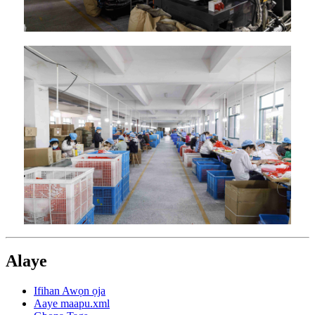
Alaye
Ifihan Awọn ọja
Aaye maapu.xml