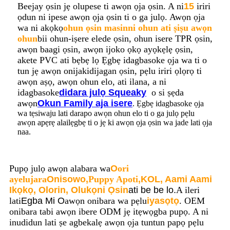
Beejay ọsin jẹ olupese ti awọn ọja ọsin. A ni
15
iriri
ọdun ni ipese awọn ọja ọsin ti o ga julọ. Awọn ọja
wa ni akọkọ
ohun ọsin masinni ohun ati ṣiṣu awọn
ohun
bii ohun-iṣere elede ọsin, ohun isere TPR ọsin,
awọn baagi ọsin, awọn ijoko ọkọ ayọkẹlẹ ọsin,
akete PVC ati bẹbẹ lọ Ẹgbẹ idagbasoke ọja wa ti o
tun jẹ awọn onijakidijagan ọsin, pẹlu iriri ọlọrọ ti
awọn aṣọ, awọn ohun elo, ati ilana, a ni
idagbasoke
didara julọ Squeaky
o si ṣẹda
awọn
Okun Family aja isere
. Ẹgbẹ idagbasoke ọja
wa tẹsiwaju lati darapo awọn ohun elo ti o ga julọ pẹlu
awọn apẹrẹ alailẹgbẹ ti o jẹ ki awọn ọja ọsin wa jade lati ọja
naa.
Pupọ julọ awọn alabara wa
O
ori
ayelujara
Onisowo,
Puppy Apoti
,
KOL, Aami Aami
Ikọkọ, Olorin, Olukọni Ọsin
ati be be lo.
A ileri
lati
Egba Mi O
awọn onibara wa pẹlu
iyasọtọ
. OEM
onibara tabi awọn ibere ODM jẹ itẹwọgba pupọ. A ni
inudidun lati ṣe agbekalẹ awọn ọja tuntun papọ pẹlu