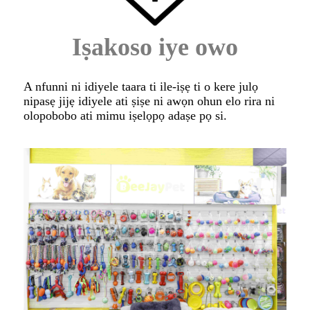
Iṣakoso iye owo
A nfunni ni idiyele taara ti ile-iṣẹ ti o kere julọ
nipasẹ jijẹ idiyele ati ṣiṣe ni awọn ohun elo rira ni
olopobobo ati mimu iṣelọpọ adaṣe pọ si.