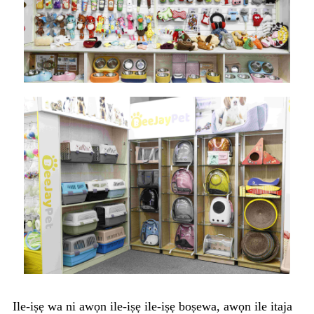
Ile-iṣẹ wa ni awọn ile-iṣẹ ile-iṣẹ boṣewa, awọn ile itaja