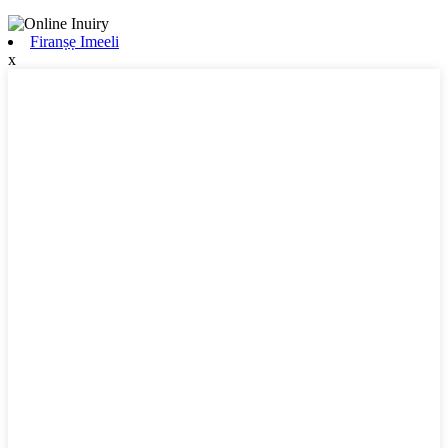
Firanṣẹ Imeeli
x