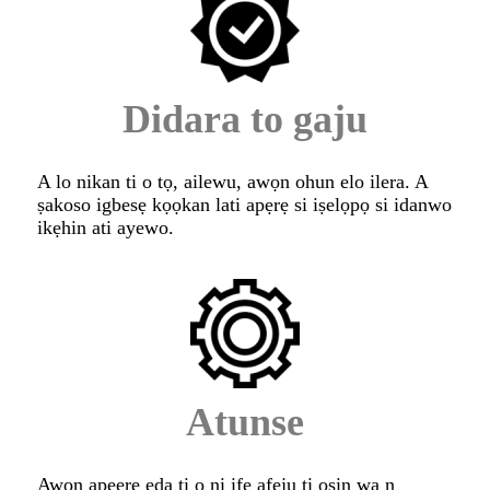
Didara to gaju
A lo nikan ti o tọ, ailewu, awọn ohun elo ilera. A
ṣakoso igbesẹ kọọkan lati apẹrẹ si iṣelọpọ si idanwo
ikẹhin ati ayewo.
Atunse
Awọn apẹẹrẹ ẹda ti o ni ifẹ afẹju ti ọsin wa n