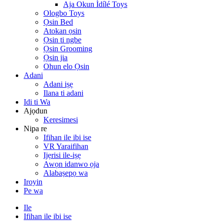
Aja Okun Ìdílé Toys
Ologbo Toys
Ọsin Bed
Atokan ọsin
Ọsin ti ngbe
Ọsin Grooming
Ọsin jia
Ohun elo Ọsin
Adani
Adani iṣẹ
Ilana ti adani
Idi ti Wa
Ajọdun
Keresimesi
Nipa re
Ifihan ile ibi ise
VR Yaraifihan
Ijẹrisi ile-iṣẹ
Awọn idanwo ọja
Alabaṣepọ wa
Iroyin
Pe wa
Ile
Ifihan ile ibi ise