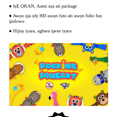
● IṣẸ ỌKAN, Aami aṣa ati package
● Awọn ọja ọfẹ HD awọn fọto ati awọn fidio fun
ipolowo
● Ifijiṣẹ iyara, agbara ipese iyara