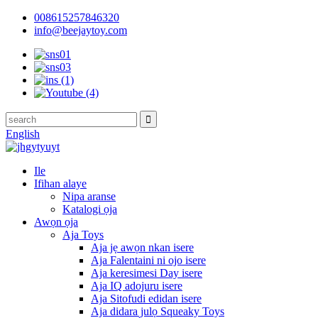
008615257846320
info@beejaytoy.com
English
Ile
Ifihan alaye
Nipa aranse
Katalogi ọja
Awọn ọja
Aja Toys
Aja jẹ awọn nkan isere
Aja Falentaini ni ojo isere
Aja keresimesi Day isere
Aja IQ adojuru isere
Aja Sitofudi edidan isere
Aja didara julọ Squeaky Toys