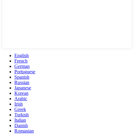
English
French
German
Portuguese
Spanish
Russian
Japanese
Korean
Arabic
Irish
Greek
Turkish
Italian
Danish
Romanian