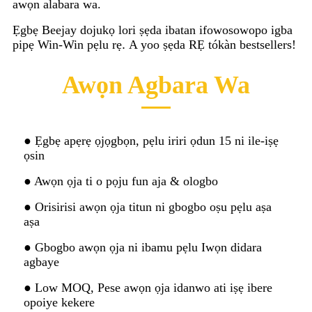
awọn alabara wa.
Ẹgbẹ Beejay dojukọ lori ṣẹda ibatan ifowosowopo igba
pipẹ Win-Win pẹlu rẹ
.
A yoo ṣẹda RẸ tókàn bestsellers!
Awọn Agbara Wa
● Ẹgbẹ apẹrẹ ọjọgbọn, pẹlu iriri ọdun 15 ni ile-iṣẹ
ọsin
● Awọn ọja ti o pọju fun aja & ologbo
● Orisirisi awọn ọja titun ni gbogbo oṣu pẹlu aṣa
aṣa
● Gbogbo awọn ọja ni ibamu pẹlu Iwọn didara
agbaye
● Low MOQ, Pese awọn ọja idanwo ati iṣẹ ibere
opoiye kekere