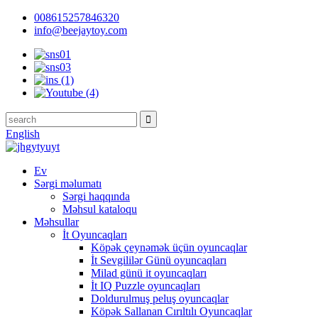
008615257846320
info@beejaytoy.com
English
Ev
Sərgi məlumatı
Sərgi haqqında
Məhsul kataloqu
Məhsullar
İt Oyuncaqları
Köpək çeynəmək üçün oyuncaqlar
İt Sevgililər Günü oyuncaqları
Milad günü it oyuncaqları
İt IQ Puzzle oyuncaqları
Doldurulmuş peluş oyuncaqlar
Köpək Sallanan Cırıltılı Oyuncaqlar