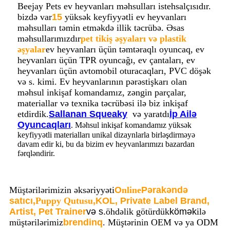
Beejay Pets ev heyvanları məhsulları istehsalçısıdır.
bizdə var
15
yüksək keyfiyyətli ev heyvanları
məhsulları təmin etməkdə illik təcrübə. Əsas
məhsullarımızdır
pet tikiş əşyaları və plastik
əşyalar
ev heyvanları üçün təmtəraqlı oyuncaq, ev
heyvanları üçün TPR oyuncağı, ev çantaları, ev
heyvanları üçün avtomobil oturacaqları, PVC döşək
və s. kimi. Ev heyvanlarının pərəstişkarı olan
məhsul inkişaf komandamız, zəngin parçalar,
materiallar və texnika təcrübəsi ilə biz inkişaf
etdirdik.
Sallanan Squeaky
və yaratdı
İp Ailə
Oyuncaqları
. Məhsul inkişaf komandamız yüksək
keyfiyyətli materialları unikal dizaynlarla birləşdirməyə
davam edir ki, bu da bizim ev heyvanlarımızı bazardan
fərqləndirir.
Müştərilərimizin əksəriyyəti
O
nline
Pərakəndə
satıcı,
Puppy Qutusu
,
KOL, Private Label Brand,
Artist, Pet Trainer
və s.
öhdəlik götürdük
kömək
ilə
müştərilərimiz
brendinq
. Müştərinin OEM və ya ODM