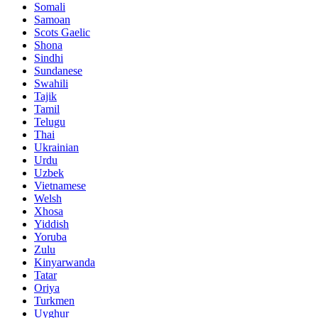
Somali
Samoan
Scots Gaelic
Shona
Sindhi
Sundanese
Swahili
Tajik
Tamil
Telugu
Thai
Ukrainian
Urdu
Uzbek
Vietnamese
Welsh
Xhosa
Yiddish
Yoruba
Zulu
Kinyarwanda
Tatar
Oriya
Turkmen
Uyghur