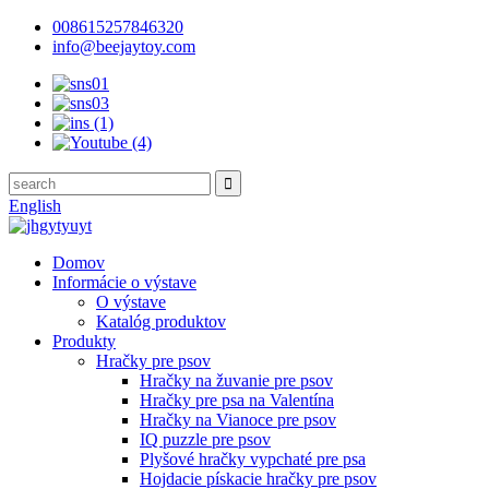
008615257846320
info@beejaytoy.com
English
Domov
Informácie o výstave
O výstave
Katalóg produktov
Produkty
Hračky pre psov
Hračky na žuvanie pre psov
Hračky pre psa na Valentína
Hračky na Vianoce pre psov
IQ puzzle pre psov
Plyšové hračky vypchaté pre psa
Hojdacie pískacie hračky pre psov