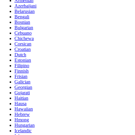
Armenian
Azerbaijani
Belarusian
Bengali
Bosnian
Bulgarian
Cebuano
Chichewa
Corsican
Croatian
Dutch
Estonian
Filipino
Finnish
Frisian
Galician
Georgian
Gujarati
Haitian
Hausa
Hawaiian
Hebrew
Hmong
Hungarian
Icelandic