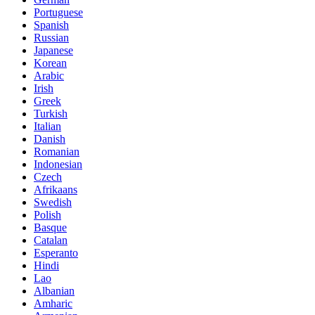
Portuguese
Spanish
Russian
Japanese
Korean
Arabic
Irish
Greek
Turkish
Italian
Danish
Romanian
Indonesian
Czech
Afrikaans
Swedish
Polish
Basque
Catalan
Esperanto
Hindi
Lao
Albanian
Amharic