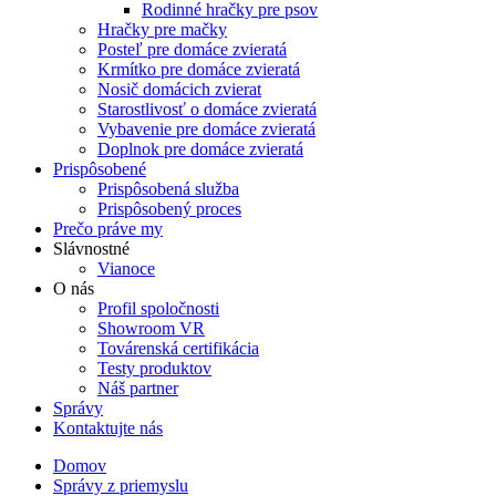
Rodinné hračky pre psov
Hračky pre mačky
Posteľ pre domáce zvieratá
Krmítko pre domáce zvieratá
Nosič domácich zvierat
Starostlivosť o domáce zvieratá
Vybavenie pre domáce zvieratá
Doplnok pre domáce zvieratá
Prispôsobené
Prispôsobená služba
Prispôsobený proces
Prečo práve my
Slávnostné
Vianoce
O nás
Profil spoločnosti
Showroom VR
Továrenská certifikácia
Testy produktov
Náš partner
Správy
Kontaktujte nás
Domov
Správy z priemyslu