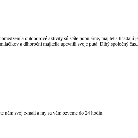
medzení a outdoorové aktivity sú stále populárne, majitelia hľadajú 
láčikov a dlhoroční majitelia upevnili svoje putá. Dlhý spoločný čas..
jte nám svoj e-mail a my sa vám ozveme do 24 hodín.