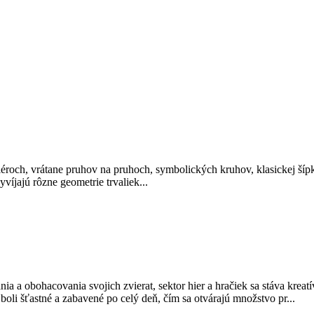
riéroch, vrátane pruhov na pruhoch, symbolických kruhov, klasickej š
víjajú rôzne geometrie trvaliek...
ania a obohacovania svojich zvierat, sektor hier a hračiek sa stáva kre
boli šťastné a zabavené po celý deň, čím sa otvárajú množstvo pr...