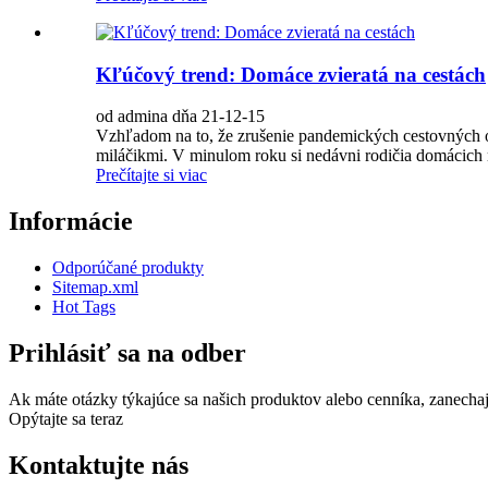
Kľúčový trend: Domáce zvieratá na cestách
od admina dňa 21-12-15
Vzhľadom na to, že zrušenie pandemických cestovných ob
miláčikmi. V minulom roku si nedávni rodičia domácich mi
Prečítajte si viac
Informácie
Odporúčané produkty
Sitemap.xml
Hot Tags
Prihlásiť sa na odber
Ak máte otázky týkajúce sa našich produktov alebo cenníka, zanecha
Opýtajte sa teraz
Kontaktujte nás