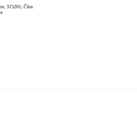
bo, 315201, Čína
na