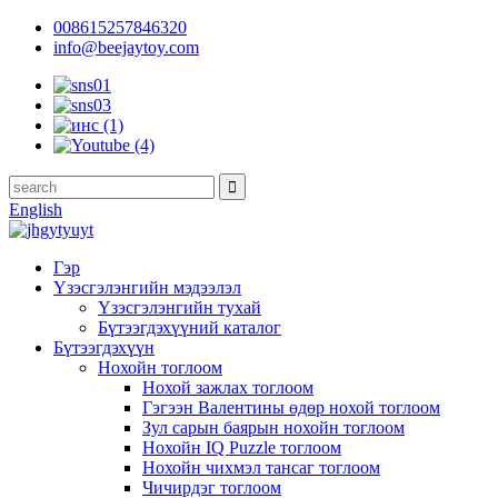
008615257846320
info@beejaytoy.com
English
Гэр
Үзэсгэлэнгийн мэдээлэл
Үзэсгэлэнгийн тухай
Бүтээгдэхүүний каталог
Бүтээгдэхүүн
Нохойн тоглоом
Нохой зажлах тоглоом
Гэгээн Валентины өдөр нохой тоглоом
Зул сарын баярын нохойн тоглоом
Нохойн IQ Puzzle тоглоом
Нохойн чихмэл тансаг тоглоом
Чичирдэг тоглоом