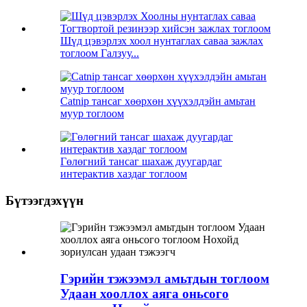
Шүд цэвэрлэх хоол нунтаглах саваа зажлах
тоглоом Галзуу...
Catnip тансаг хөөрхөн хүүхэлдэйн амьтан
муур тоглоом
Гөлөгний тансаг шахаж дуугардаг
интерактив хаздаг тоглоом
Бүтээгдэхүүн
Гэрийн тэжээмэл амьтдын тоглоом
Удаан хооллох аяга оньсого