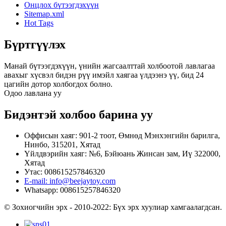
Онцлох бүтээгдэхүүн
Sitemap.xml
Hot Tags
Бүртгүүлэх
Манай бүтээгдэхүүн, үнийн жагсаалттай холбоотой лавлагаа
авахыг хүсвэл бидэн рүү имэйл хаягаа үлдээнэ үү, бид 24
цагийн дотор холбогдох болно.
Одоо лавлана уу
Бидэнтэй холбоо барина уу
Оффисын хаяг: 901-2 тоот, Өмнөд Мэнхэнгийн барилга,
Нинбо, 315201, Хятад
Үйлдвэрийн хаяг: №6, Бэйюань Жинсан зам, Иү 322000,
Хятад
Утас: 008615257846320
E-mail: info@beejaytoy.com
Whatsapp: 008615257846320
© Зохиогчийн эрх - 2010-2022: Бүх эрх хуулиар хамгаалагдсан.