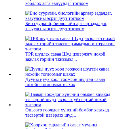
хооллох аяга эвлүүлдэг тоглоом
Био суурьтай, биологийн аргаар задалдаг,
хазуулсны эсрэг дуут тоглоом
TPR шүдлэх саваа Шүд цэвэрлэгч нохой
зажлах гэрийн тэжээмэл...
Дууны нуух хоол гоожсон шүдтэй саваа
нохойн тоглоомыг шахах
Оньсого гоождог хүнсний бөмбөг хазахад
тэсвэртэй цэвэрлэх шүд...