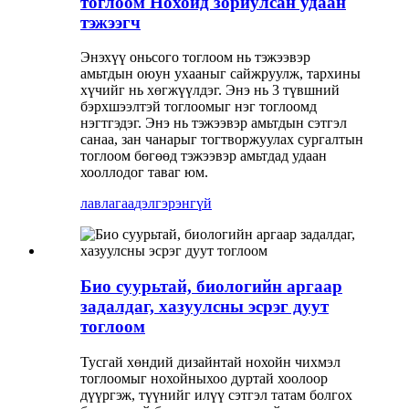
тоглоом Нохойд зориулсан удаан
тэжээгч
Энэхүү оньсого тоглоом нь тэжээвэр
амьтдын оюун ухааныг сайжруулж, тархины
хүчийг нь хөгжүүлдэг. Энэ нь 3 түвшний
бэрхшээлтэй тоглоомыг нэг тоглоомд
нэгтгэдэг. Энэ нь тэжээвэр амьтдын сэтгэл
санаа, зан чанарыг тогтворжуулах сургалтын
тоглоом бөгөөд тэжээвэр амьтдад удаан
хооллодог таваг юм.
лавлагаа
дэлгэрэнгүй
Био суурьтай, биологийн аргаар
задалдаг, хазуулсны эсрэг дуут
тоглоом
Тусгай хөндий дизайнтай нохойн чихмэл
тоглоомыг нохойныхоо дуртай хоолоор
дүүргэж, түүнийг илүү сэтгэл татам болгох