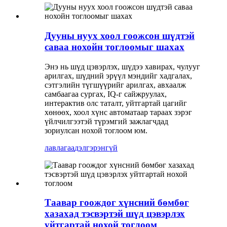
Дууны нуух хоол гоожсон шүдтэй
саваа нохойн тоглоомыг шахах
Энэ нь шүд цэвэрлэх, шүдээ хавирах, чулууг
арилгах, шүдний эрүүл мэндийг хадгалах,
сэтгэлийн түгшүүрийг арилгах, авхаалж
самбаагаа сургах, IQ-г сайжруулах,
интерактив олс таталт, уйтгартай цагийг
хөнөөх, хоол хүнс автоматаар тараах зэрэг
үйлчилгээтэй түрэмгий зажлагчдад
зориулсан нохой тоглоом юм.
лавлагаа
дэлгэрэнгүй
Таавар гоождог хүнсний бөмбөг
хазахад тэсвэртэй шүд цэвэрлэх
уйтгартай нохой тоглоом