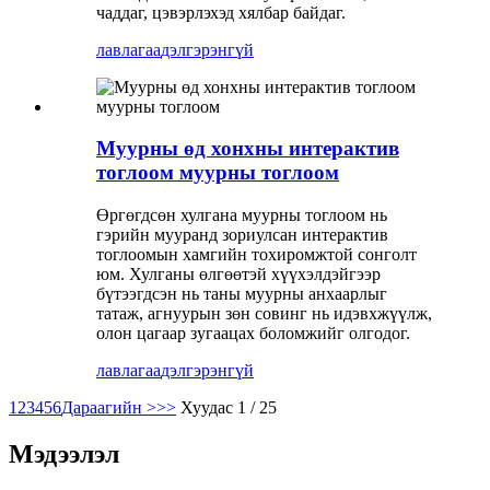
чаддаг, цэвэрлэхэд хялбар байдаг.
лавлагаа
дэлгэрэнгүй
Муурны өд хонхны интерактив
тоглоом муурны тоглоом
Өргөгдсөн хулгана муурны тоглоом нь
гэрийн мууранд зориулсан интерактив
тоглоомын хамгийн тохиромжтой сонголт
юм. Хулганы өлгөөтэй хүүхэлдэйгээр
бүтээгдсэн нь таны муурны анхаарлыг
татаж, агнуурын зөн совинг нь идэвхжүүлж,
олон цагаар зугаацах боломжийг олгодог.
лавлагаа
дэлгэрэнгүй
1
2
3
4
5
6
Дараагийн >
>>
Хуудас 1 / 25
Мэдээлэл