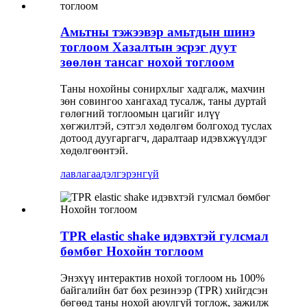
Амьтны тэжээвэр амьтдын шинэ
тоглоом Хазалтын эсрэг дуут
зөөлөн тансаг нохой тоглоом
Таны нохойны сонирхлыг хадгалж, махчин
зөн совингоо хангахад тусалж, таны дуртай
гөлөгний тоглоомын цагийг илүү
хөгжилтэй, сэтгэл хөдөлгөм болгоход туслах
дотоод дуугаргагч, даралтаар идэвхжүүлдэг
хөдөлгөөнтэй.
лавлагаа
дэлгэрэнгүй
TPR elastic shake идэвхтэй гулсмал
бөмбөг Нохойн тоглоом
Энэхүү интерактив нохой тоглоом нь 100%
байгалийн бат бөх резинээр (TPR) хийгдсэн
бөгөөд таны нохой аюулгүй тоглож, зажилж