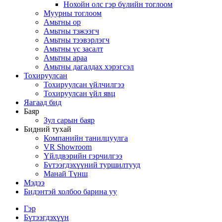
Нохойн олс гэр бүлийн тоглоом
Муурны тоглоом
Амьтны ор
Амьтны тэжээгч
Амьтны тээвэрлэгч
Амьтны үс засалт
Амьтны араа
Амьтны дагалдах хэрэгсэл
Тохируулсан
Тохируулсан үйлчилгээ
Тохируулсан үйл явц
Яагаад бид
Баяр
Зул сарын баяр
Бидний тухай
Компанийн танилцуулга
VR Showroom
Үйлдвэрийн гэрчилгээ
Бүтээгдэхүүний туршилтууд
Манай Түнш
Мэдээ
Бидэнтэй холбоо барина уу
Гэр
Бүтээгдэхүүн