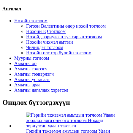
Ангилал
Нохойн тоглоом
Гэгээн Валентины өдөр нохой тоглоом
Нохойн IQ тоглоом
Нохойд зориулсан зул сарын тоглоом
Нохойн чихмэл амттан
Чичирдэг тоглоом
Нохойн олс гэр бүлийн тоглоом
Муурны тоглоом
Амьтны ор
Амьтны тэжээгч
Амьтны тээвэрлэгч
Амьтны үс засалт
Амьтны араа
Амьтны дагалдах хэрэгсэл
Онцлох бүтээгдэхүүн
Гэрийн тэжээмэл амьтдын тоглоом Удаан