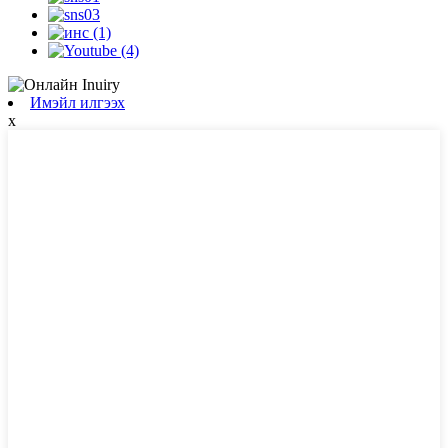
Имэйл илгээх
x