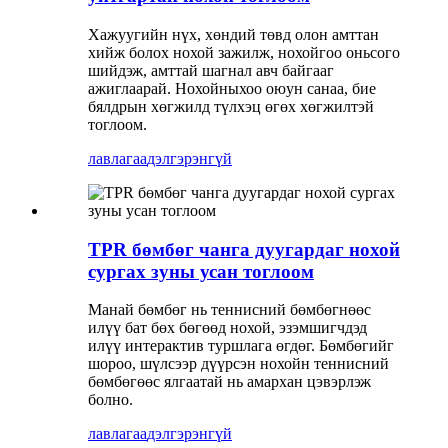
Хажуугийн нүх, хөндий төвд олон амттан
хийж болох нохой зажилж, нохойгоо оньсого
шийдэж, амттай шагнал авч байгааг
ажиглаарай. Нохойныхоо оюун санаа, бие
бялдрын хөгжилд түлхэц өгөх хөгжилтэй
тоглоом.
лавлагаа
дэлгэрэнгүй
TPR бөмбөг чанга дуугардаг нохой
сургах зуны усан тоглоом
Манай бөмбөг нь теннисний бөмбөгнөөс
илүү бат бөх бөгөөд нохой, эзэмшигчдэд
илүү интерактив туршлага өгдөг. Бөмбөгийг
шороо, шүлсээр дүүрсэн нохойн теннисний
бөмбөгөөс ялгаатай нь амархан цэвэрлэж
болно.
лавлагаа
дэлгэрэнгүй