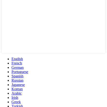
English
French
German
Portuguese
Spanish
Russian
Japanese
Korean
Arabic
Irish
Greek
Turkish