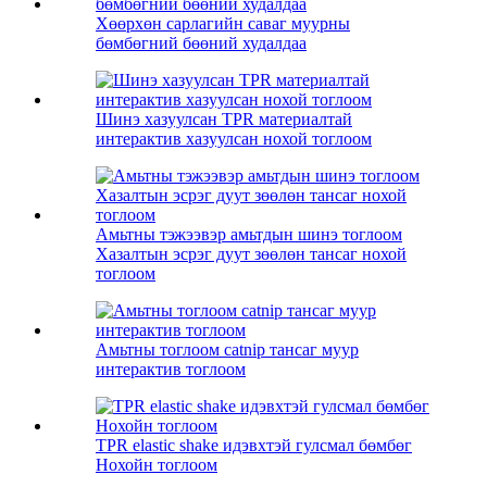
Хөөрхөн сарлагийн саваг муурны
бөмбөгний бөөний худалдаа
Шинэ хазуулсан TPR материалтай
интерактив хазуулсан нохой тоглоом
Амьтны тэжээвэр амьтдын шинэ тоглоом
Хазалтын эсрэг дуут зөөлөн тансаг нохой
тоглоом
Амьтны тоглоом catnip тансаг муур
интерактив тоглоом
TPR elastic shake идэвхтэй гулсмал бөмбөг
Нохойн тоглоом