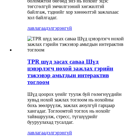
боломжтой бөгөөд энэ нь нохойг эцэс
төгсгөлгүй эмчилгээний хөгжилтэй
байлгаж, тэднийг хор хөнөөлтэй зажлахаас
хол байлгадаг.
лавлагаа
дэлгэрэнгүй
TPR шүд засах саваа Шүд
цэвэрлэгч нохой зажлах гэрийн
тэжээвэр амьтдын интерактив
тоглоом
Шүд цоорох үеийг туулж буй гөлөгнүүдийн
хувьд нохой зажлах тоглоом нь нохойны
бохь зөөлрүүлж, зажлах аюулгүй гарцаар
хангадаг. Тоглоомтой тоглох нь нохойг
тайвшруулж, стресс, түгшүүрийг
бууруулахад тусалдаг.
лавлагаа
дэлгэрэнгүй