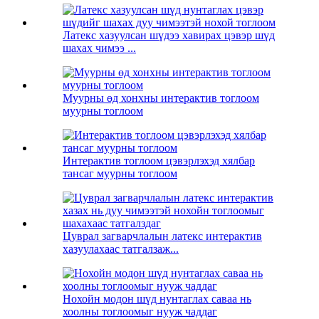
Латекс хазуулсан шүдээ хавирах цэвэр шүд
шахах чимээ ...
Муурны өд хонхны интерактив тоглоом
муурны тоглоом
Интерактив тоглоом цэвэрлэхэд хялбар
тансаг муурны тоглоом
Цуврал загварчлалын латекс интерактив
хазуулахаас татгалзаж...
Нохойн модон шүд нунтаглах саваа нь
хоолны тоглоомыг нууж чаддаг