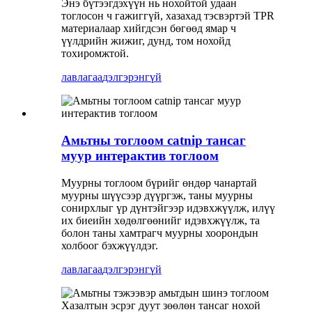
Энэ бүтээгдэхүүн нь нохойтой удаан
тоглосон ч гажиггүй, хазахад тэсвэртэй TPR
материалаар хийгдсэн бөгөөд ямар ч
үүлдрийн жижиг, дунд, том нохойд
тохиромжтой.
лавлагаа
дэлгэрэнгүй
Амьтны тоглоом catnip тансаг
муур интерактив тоглоом
Муурны тоглоом бүрийг өндөр чанартай
муурны шүүсээр дүүргэж, таны муурны
сонирхлыг үр дүнтэйгээр идэвхжүүлж, илүү
их биеийн хөдөлгөөнийг идэвхжүүлж, та
болон таны хамтрагч муурны хоорондын
холбоог бэхжүүлдэг.
лавлагаа
дэлгэрэнгүй