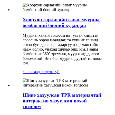
Хөөрхөн сарлагийн саваг муурны
бөмбөгний бөөний худалдаа
Муурны ханын тоглоом нь тусгай хийцтэй,
ёроол нь өөрөө наалддаг, та үүнийг хананд
эсвэл бусад гөлгөр гадаргуу дээр маш сайн
нааж болно, унахад хялбар биш юм. Гааны
бөмбөгийг 360° эргүүлж, муур жигд долоох
боломжтой. Энэ бол муурны дуртай тоглоом
юм.
лавлагаа
дэлгэрэнгүй
Шинэ хазуулсан TPR материалтай
интерактив хазуулсан нохой
тоглоом