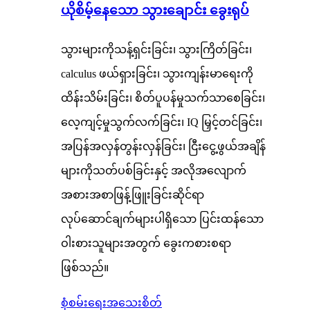
ယိုစိမ့်နေသော သွားချောင်း ခွေးရုပ်
သွားများကိုသန့်ရှင်းခြင်း၊ သွားကြိတ်ခြင်း၊
calculus ဖယ်ရှားခြင်း၊ သွားကျန်းမာရေးကို
ထိန်းသိမ်းခြင်း၊ စိတ်ပူပန်မှုသက်သာစေခြင်း၊
လေ့ကျင့်မှုသွက်လက်ခြင်း၊ IQ မြှင့်တင်ခြင်း၊
အပြန်အလှန်တွန်းလှန်ခြင်း၊ ငြီးငွေ့ဖွယ်အချိန်
များကိုသတ်ပစ်ခြင်းနှင့် အလိုအလျောက်
အစားအစာဖြန့်ဖြူးခြင်းဆိုင်ရာ
လုပ်ဆောင်ချက်များပါရှိသော ပြင်းထန်သော
ဝါးစားသူများအတွက် ခွေးကစားစရာ
ဖြစ်သည်။
စုံစမ်းရေး
အသေးစိတ်