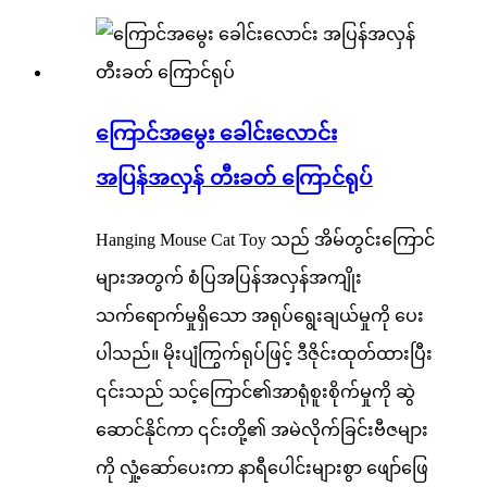
ကြောင်အမွေး ခေါင်းလောင်း
အပြန်အလှန် တီးခတ် ကြောင်ရုပ်
Hanging Mouse Cat Toy သည် အိမ်တွင်းကြောင်
များအတွက် စံပြအပြန်အလှန်အကျိုး
သက်ရောက်မှုရှိသော အရုပ်ရွေးချယ်မှုကို ပေး
ပါသည်။ မိုးပျံကြွက်ရုပ်ဖြင့် ဒီဇိုင်းထုတ်ထားပြီး
၎င်းသည် သင့်ကြောင်၏အာရုံစူးစိုက်မှုကို ဆွဲ
ဆောင်နိုင်ကာ ၎င်းတို့၏ အမဲလိုက်ခြင်းဗီဇများ
ကို လှုံ့ဆော်ပေးကာ နာရီပေါင်းများစွာ ဖျော်ဖြေ