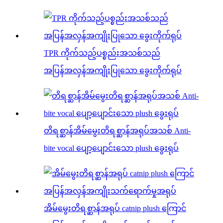
TPR ကိုက်သည့်ပစ္စည်းအသစ်သည်
အပြန်အလှန်အကျိုးပြုသော ခွေးကိုက်ရုပ်
တိရစ္ဆာန်အိမ်မွေးတိရစ္ဆာန်အရုပ်အသစ် Anti-
bite vocal ပျော့ပျောင်းသော plush ခွေးရုပ်
အိမ်မွေးတိရစ္ဆာန်အရုပ် catnip plush ကြောင်