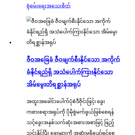
စုံစမ်းရေး
အသေးစိတ်
ဇီဝအခြေခံ ဇီဝဖျက်စီးနိုင်သော အကိုက်
ခံနိုင်ရည်ရှိ အသံပေါက်ကြားနိုင်သော
အိမ်မွေးတိရစ္ဆာန်အရုပ်
အထူးအခေါင်းပေါက်ပုံစံဒီဇိုင်းဖြင့်၊ ခွေး
ကစားစရာအရုပ်ကို ပိုမိုစွဲမက်ဖွယ်ဖြစ်စေရန်
သင့်ခွေးအနှစ်သက်ဆုံးအစားအစာဖြင့် ဖြည့်
သွင်းနိုင်ပြီး ခွေးများကို အဆုံးမရှိပျော်ရွင်စေ