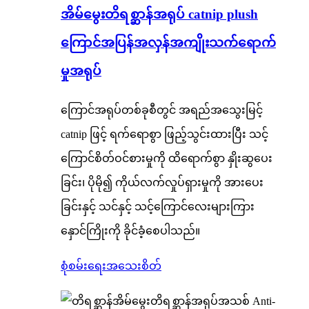
အိမ်မွေးတိရစ္ဆာန်အရုပ် catnip plush
ကြောင်အပြန်အလှန်အကျိုးသက်ရောက်
မှုအရုပ်
ကြောင်အရုပ်တစ်ခုစီတွင် အရည်အသွေးမြင့်
catnip ဖြင့် ရက်ရောစွာ ဖြည့်သွင်းထားပြီး သင့်
ကြောင်စိတ်ဝင်စားမှုကို ထိရောက်စွာ နှိုးဆွပေး
ခြင်း၊ ပိုမို၍ ကိုယ်လက်လှုပ်ရှားမှုကို အားပေး
ခြင်းနှင့် သင်နှင့် သင့်ကြောင်လေးများကြား
နှောင်ကြိုးကို ခိုင်ခံ့စေပါသည်။
စုံစမ်းရေး
အသေးစိတ်