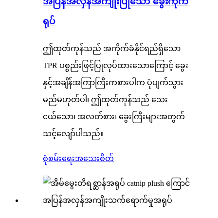
အပြန်အလှန်အကျိုးပြုသော ခွေးကိုက်
ရုပ်
ဤထုတ်ကုန်သည် အကိုက်ခံနိုင်ရည်ရှိသော
TPR ပစ္စည်းဖြင့်ပြုလုပ်ထားသောကြောင့် ခွေး
နှင့်အချိန်အကြာကြီးကစားပါက ပုံပျက်သွား
မည်မဟုတ်ပါ၊ ဤထုတ်ကုန်သည် သေး
ငယ်သော၊ အလတ်စား၊ ခွေးကြီးများအတွက်
သင့်လျော်ပါသည်။
စုံစမ်းရေး
အသေးစိတ်