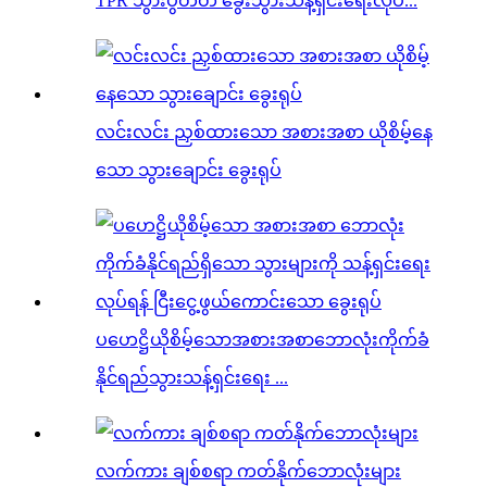
TPR သွားပွတ်တံ ခွေးသွားသန့်ရှင်းရေးလုပ်...
လင်းလင်း ညှစ်ထားသော အစားအစာ ယိုစိမ့်နေ
သော သွားချောင်း ခွေးရုပ်
ပဟေဋ္ဌိယိုစိမ့်သောအစားအစာဘောလုံးကိုက်ခံ
နိုင်ရည်သွားသန့်ရှင်းရေး ...
လက်ကား ချစ်စရာ ကတ်နိုက်ဘောလုံးများ