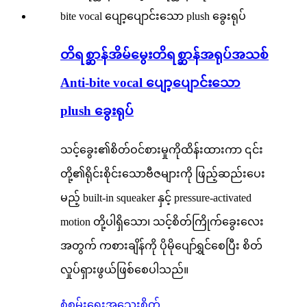
တိရစ္ဆာန်အိမ်မွေးတိရစ္ဆာန်အရုပ်အသစ်
Anti-bite vocal ပျော့ပျောင်းသော
plush ခွေးရုပ်
သင့်ခွေး၏စိတ်ဝင်စားမှုကိုထိန်းထားကာ ၎င်း
တို့၏ရိုင်းစိုင်းသောဗီဇများကို ဖြည့်ဆည်းပေး
မည့် built-in squeaker နှင့် pressure-activated
motion တို့ပါရှိသော၊ သင့်စိတ်ကြိုက်ခွေးလေး
အတွက် ကစားချိန်ကို ပိုမိုပျော်ရွှင်စေပြီး စိတ်
လှုပ်ရှားဖွယ်ဖြစ်စေပါသည်။
စုံစမ်းရေး
အသေးစိတ်