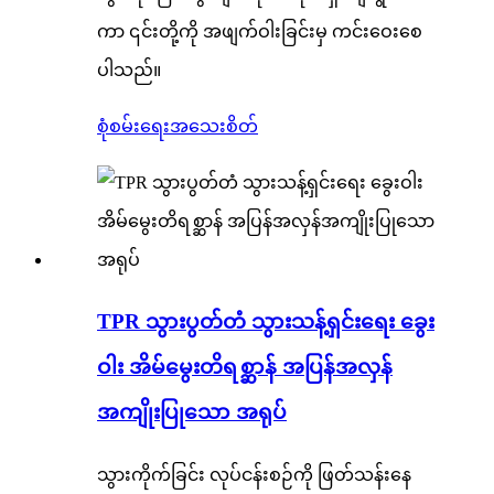
ကာ ၎င်းတို့ကို အဖျက်ဝါးခြင်းမှ ကင်းဝေးစေ
ပါသည်။
စုံစမ်းရေး
အသေးစိတ်
TPR သွားပွတ်တံ သွားသန့်ရှင်းရေး ခွေး
ဝါး အိမ်မွေးတိရစ္ဆာန် အပြန်အလှန်
အကျိုးပြုသော အရုပ်
သွားကိုက်ခြင်း လုပ်ငန်းစဉ်ကို ဖြတ်သန်းနေ