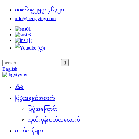
၀၀၈၆၁၅၂၅၇၈၄၆၃၂၀
info@beejaytoy.com
English
အိမ်
ပြပွဲအချက်အလက်
ပြပွဲအကြောင်း
ထုတ်ကုန်ကတ်တလောက်
ထုတ်ကုန်များ