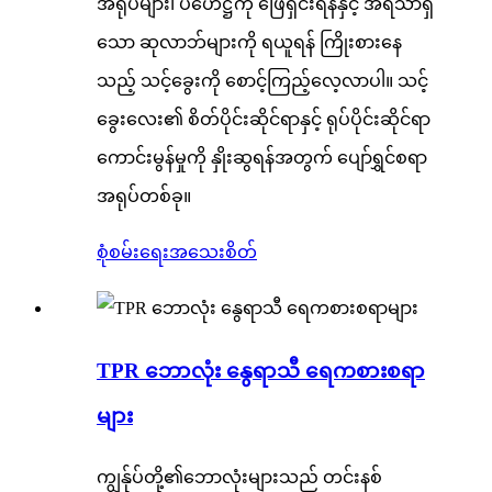
အရုပ်များ၊ ပဟေဋ္ဌိကို ဖြေရှင်းရန်နှင့် အရသာရှိ
သော ဆုလာဘ်များကို ရယူရန် ကြိုးစားနေ
သည့် သင့်ခွေးကို စောင့်ကြည့်လေ့လာပါ။ သင့်
ခွေးလေး၏ စိတ်ပိုင်းဆိုင်ရာနှင့် ရုပ်ပိုင်းဆိုင်ရာ
ကောင်းမွန်မှုကို နှိုးဆွရန်အတွက် ပျော်ရွှင်စရာ
အရုပ်တစ်ခု။
စုံစမ်းရေး
အသေးစိတ်
TPR ဘောလုံး နွေရာသီ ရေကစားစရာ
များ
ကျွန်ုပ်တို့၏ဘောလုံးများသည် တင်းနစ်