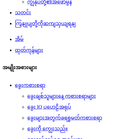
ကျွန်ုပ်တို့၏အဖော်မွန်
သတင်း
ကြှနျုပျတို့ကိုဆကျသှယျရနျ
အိမ်
ထုတ်ကုန်များ
အမျိုးအစားများ
ခွေးကစားစရာ
ခွေးချစ်သူများနေ့ ကစားစရာများ
ခွေး IQ ပဟေဠိအရုပ်
ခွေးများအတွက်ခရစ္စမတ်ကစားစရာ
ခွေးကို ကျွေးသည်။