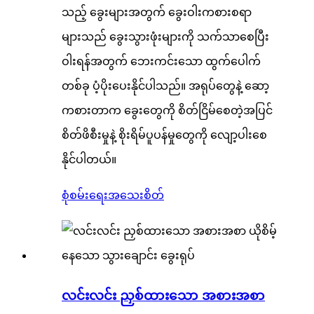
သည့် ခွေးများအတွက် ခွေးဝါးကစားစရာ
များသည် ခွေးသွားဖုံးများကို သက်သာစေပြီး
ဝါးရန်အတွက် ဘေးကင်းသော ထွက်ပေါက်
တစ်ခု ပံ့ပိုးပေးနိုင်ပါသည်။ အရုပ်တွေနဲ့ ဆော့
ကစားတာက ခွေးတွေကို စိတ်ငြိမ်စေတဲ့အပြင်
စိတ်ဖိစီးမှုနဲ့ စိုးရိမ်ပူပန်မှုတွေကို လျော့ပါးစေ
နိုင်ပါတယ်။
စုံစမ်းရေး
အသေးစိတ်
လင်းလင်း ညှစ်ထားသော အစားအစာ