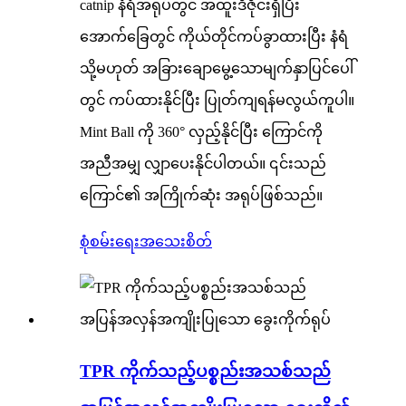
catnip နံရံအရုပ်တွင် အထူးဒီဇိုင်းရှိပြီး
အောက်ခြေတွင် ကိုယ်တိုင်ကပ်ခွာထားပြီး နံရံ
သို့မဟုတ် အခြားချောမွေ့သောမျက်နှာပြင်ပေါ်
တွင် ကပ်ထားနိုင်ပြီး ပြုတ်ကျရန်မလွယ်ကူပါ။
Mint Ball ကို 360° လှည့်နိုင်ပြီး ကြောင်ကို
အညီအမျှ လျှာပေးနိုင်ပါတယ်။ ၎င်းသည်
ကြောင်၏ အကြိုက်ဆုံး အရုပ်ဖြစ်သည်။
စုံစမ်းရေး
အသေးစိတ်
TPR ကိုက်သည့်ပစ္စည်းအသစ်သည်