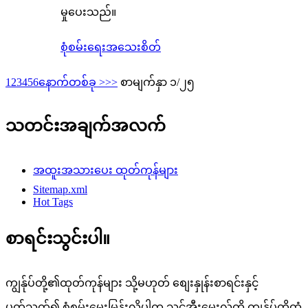
မှုပေးသည်။
စုံစမ်းရေး
အသေးစိတ်
1
2
3
4
5
6
နောက်တစ်ခု >
>>
စာမျက်နှာ ၁/၂၅
သတင်းအချက်အလက်
အထူးအသားပေး ထုတ်ကုန်များ
Sitemap.xml
Hot Tags
စာရင်းသွင်းပါ။
ကျွန်ုပ်တို့၏ထုတ်ကုန်များ သို့မဟုတ် စျေးနှုန်းစာရင်းနှင့်
ပတ်သက်၍ စုံစမ်းမေးမြန်းလိုပါက သင့်အီးမေးလ်ကို ကျွန်ုပ်တို့ထံ