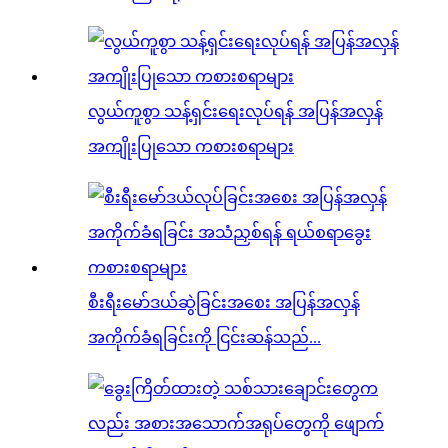
လွယ်ကူစွာ သန့်ရှင်းရေးလုပ်ရန် အပြန်အလှန်
အကျိုးပြုသော ကစားစရာများ
စီးရီးမော်ဒယ်ဆွဲခြင်းအစေး အပြန်အလှန်
အကိုက်ခံရခြင်းကို ငြင်းဆန်သည်...