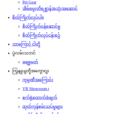
Pet Gear
အိမ်မွေးတိရစ္ဆာန်အသုံးအဆောင်
စိတ်ကြိုက်လုပ်ပါ။
စိတ်ကြိုက်ဝန်ဆောင်မှု
စိတ်ကြိုက်လုပ်ငန်းစဉ်
ဘာကြောင့် ငါတို့
ပွဲလမ်းသဘင်
ခရစ္စမတ်
ကြှနျုပျတို့အကွောငျး
ကုမ္ပဏီအကြောင်း
VR Showroom ၊
စက်ရုံထောက်ခံချက်
ထုတ်ကုန်စမ်းသပ်မှုများ