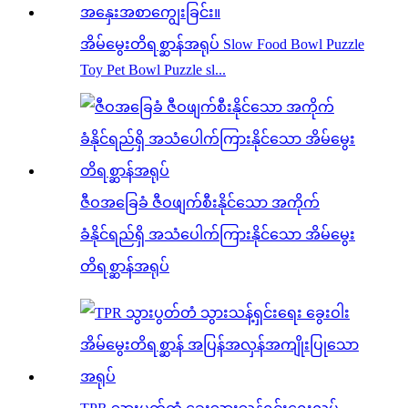
အိမ်မွေးတိရစ္ဆာန်အရုပ် Slow Food Bowl Puzzle
Toy Pet Bowl Puzzle sl...
ဇီဝအခြေခံ ဇီဝဖျက်စီးနိုင်သော အကိုက်
ခံနိုင်ရည်ရှိ အသံပေါက်ကြားနိုင်သော အိမ်မွေး
တိရစ္ဆာန်အရုပ်