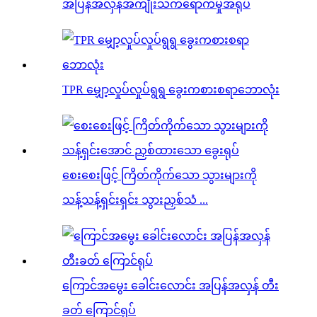
အပြန်အလှန်အကျိုးသက်ရောက်မှုအရုပ်
TPR မျှော့လှုပ်လှုပ်ရွရွ ခွေးကစားစရာဘောလုံး
စေးစေးဖြင့် ကြိတ်ကိုက်သော သွားများကို
သန့်သန့်ရှင်းရှင်း သွားညှစ်သံ ...
ကြောင်အမွေး ခေါင်းလောင်း အပြန်အလှန် တီး
ခတ် ကြောင်ရုပ်