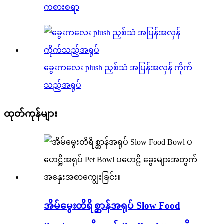
ကစားစရာ
ခွေးကလေး plush ညှစ်သံ အပြန်အလှန် ကိုက်
သည့်အရုပ်
ထုတ်ကုန်များ
အိမ်မွေးတိရိစ္ဆာန်အရုပ် Slow Food