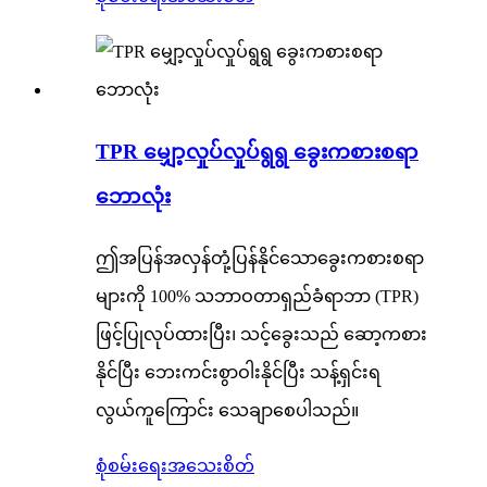
TPR မျှော့လှုပ်လှုပ်ရွရွ ခွေးကစားစရာ
ဘောလုံး
ဤအပြန်အလှန်တုံ့ပြန်နိုင်သောခွေးကစားစရာ
များကို 100% သဘာဝတာရှည်ခံရာဘာ (TPR)
ဖြင့်ပြုလုပ်ထားပြီး၊ သင့်ခွေးသည် ဆော့ကစား
နိုင်ပြီး ဘေးကင်းစွာဝါးနိုင်ပြီး သန့်ရှင်းရ
လွယ်ကူကြောင်း သေချာစေပါသည်။
စုံစမ်းရေး
အသေးစိတ်