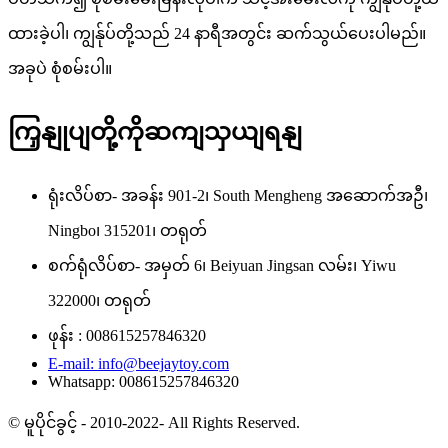
ထားခဲ့ပါ၊ ကျွန်ုပ်တို့သည် 24 နာရီအတွင်း ဆက်သွယ်ပေးပါမည်။
အခုပဲ စုံစမ်းပါ။
ကြှနျုပျတို့ကိုဆကျသှယျရနျ
ရုံးလိပ်စာ- အခန်း 901-2၊ South Mengheng အဆောက်အဦ၊
Ningbo၊ 315201၊ တရုတ်
စက်ရုံလိပ်စာ- အမှတ် 6၊ Beiyuan Jingsan လမ်း၊ Yiwu
322000၊ တရုတ်
ဖုန်း : 008615257846320
E-mail: info@beejaytoy.com
Whatsapp: 008615257846320
© မူပိုင်ခွင့် - 2010-2022- All Rights Reserved.