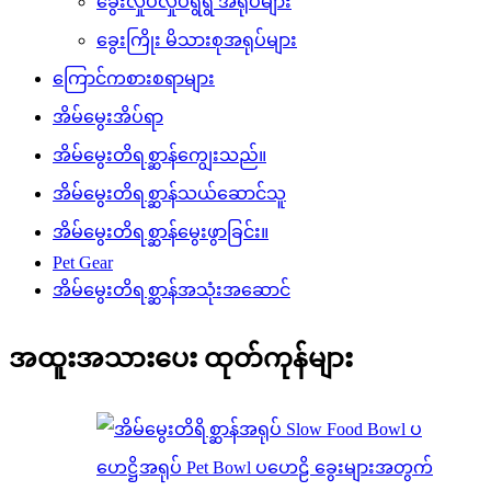
ခွေးလှုပ်လှုပ်ရွရွ အရုပ်များ
ခွေးကြိုး မိသားစုအရုပ်များ
ကြောင်ကစားစရာများ
အိမ်မွေးအိပ်ရာ
အိမ်မွေးတိရစ္ဆာန်ကျွေးသည်။
အိမ်မွေးတိရစ္ဆာန်သယ်ဆောင်သူ
အိမ်မွေးတိရစ္ဆာန်မွေးဖွာခြင်း။
Pet Gear
အိမ်မွေးတိရစ္ဆာန်အသုံးအဆောင်
အထူးအသားပေး ထုတ်ကုန်များ