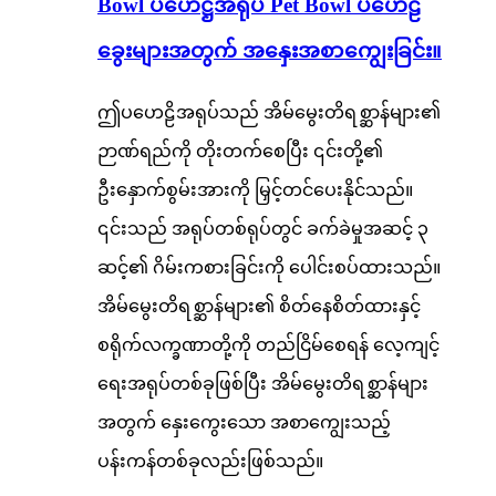
Bowl ပဟေဋ္ဌိအရုပ် Pet Bowl ပဟေဠိ
ခွေးများအတွက် အနှေးအစာကျွေးခြင်း။
ဤပဟေဠိအရုပ်သည် အိမ်မွေးတိရစ္ဆာန်များ၏
ဉာဏ်ရည်ကို တိုးတက်စေပြီး ၎င်းတို့၏
ဦးနှောက်စွမ်းအားကို မြှင့်တင်ပေးနိုင်သည်။
၎င်းသည် အရုပ်တစ်ရုပ်တွင် ခက်ခဲမှုအဆင့် ၃
ဆင့်၏ ဂိမ်းကစားခြင်းကို ပေါင်းစပ်ထားသည်။
အိမ်မွေးတိရစ္ဆာန်များ၏ စိတ်နေစိတ်ထားနှင့်
စရိုက်လက္ခဏာတို့ကို တည်ငြိမ်စေရန် လေ့ကျင့်
ရေးအရုပ်တစ်ခုဖြစ်ပြီး အိမ်မွေးတိရစ္ဆာန်များ
အတွက် နှေးကွေးသော အစာကျွေးသည့်
ပန်းကန်တစ်ခုလည်းဖြစ်သည်။