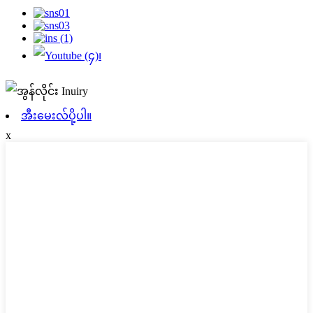
အီးမေးလ်ပို့ပါ။
x