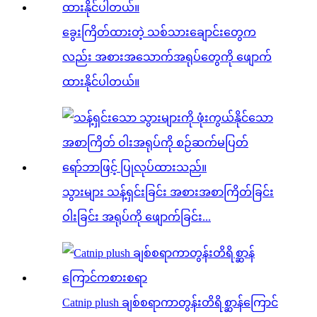
ခွေးကြိတ်ထားတဲ့ သစ်သားချောင်းတွေက
လည်း အစားအသောက်အရုပ်တွေကို ဖျောက်
ထားနိုင်ပါတယ်။
သွားများ သန့်ရှင်းခြင်း အစားအစာကြိတ်ခြင်း
ဝါးခြင်း အရုပ်ကို ဖျောက်ခြင်း...
Catnip plush ချစ်စရာကာတွန်းတိရိစ္ဆာန်ကြောင်