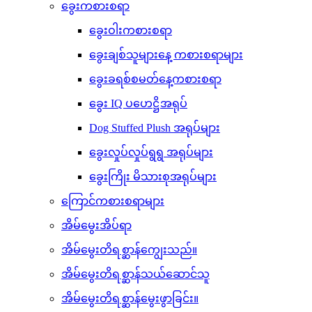
ခွေးကစားစရာ
ခွေးဝါးကစားစရာ
ခွေးချစ်သူများနေ့ ကစားစရာများ
ခွေးခရစ်စမတ်နေ့ကစားစရာ
ခွေး IQ ပဟေဋ္ဌိအရုပ်
Dog Stuffed Plush အရုပ်များ
ခွေးလှုပ်လှုပ်ရွရွ အရုပ်များ
ခွေးကြိုး မိသားစုအရုပ်များ
ကြောင်ကစားစရာများ
အိမ်မွေးအိပ်ရာ
အိမ်မွေးတိရစ္ဆာန်ကျွေးသည်။
အိမ်မွေးတိရစ္ဆာန်သယ်ဆောင်သူ
အိမ်မွေးတိရစ္ဆာန်မွေးဖွာခြင်း။