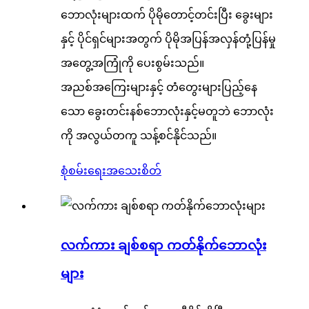
ဘောလုံးများထက် ပိုမိုတောင့်တင်းပြီး ခွေးများ
နှင့် ပိုင်ရှင်များအတွက် ပိုမိုအပြန်အလှန်တုံ့ပြန်မှု
အတွေ့အကြုံကို ပေးစွမ်းသည်။
အညစ်အကြေးများနှင့် တံတွေးများပြည့်နေ
သော ခွေးတင်းနစ်ဘောလုံးနှင့်မတူဘဲ ဘောလုံး
ကို အလွယ်တကူ သန့်စင်နိုင်သည်။
စုံစမ်းရေး
အသေးစိတ်
လက်ကား ချစ်စရာ ကတ်နိုက်ဘောလုံး
များ