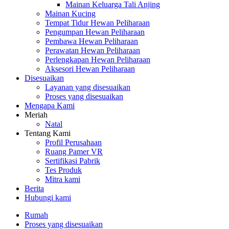
Mainan Keluarga Tali Anjing
Mainan Kucing
Tempat Tidur Hewan Peliharaan
Pengumpan Hewan Peliharaan
Pembawa Hewan Peliharaan
Perawatan Hewan Peliharaan
Perlengkapan Hewan Peliharaan
Aksesori Hewan Peliharaan
Disesuaikan
Layanan yang disesuaikan
Proses yang disesuaikan
Mengapa Kami
Meriah
Natal
Tentang Kami
Profil Perusahaan
Ruang Pamer VR
Sertifikasi Pabrik
Tes Produk
Mitra kami
Berita
Hubungi kami
Rumah
Proses yang disesuaikan