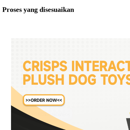
Proses yang disesuaikan