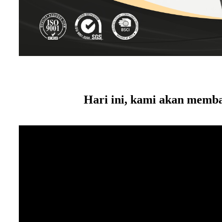
Hari ini, kami akan memba