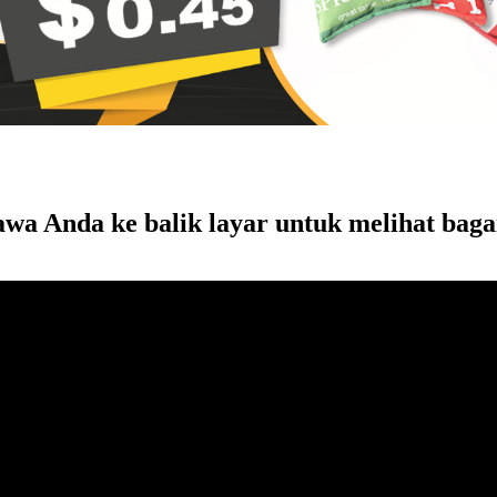
wa Anda ke balik layar untuk melihat bag