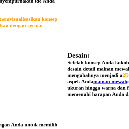
enyempurnakan ide Anda
emvisualisasikan konsep
gkan dengan cermat
Desain:
Setelah konsep Anda kokoh
desain detail mainan mew
mengubahnya menjadi a
2D
aspek Anda
mainan mewah
ukuran hingga warna dan f
memenuhi harapan Anda d
dengan Anda untuk memilih