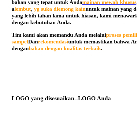
bahan yang tepat untuk Anda
mainan mewah khusus
a
lembut
,
yg suka diemong
kain
untuk mainan yang d
yang lebih tahan lama untuk hiasan, kami menawark
dengan kebutuhan Anda.
Tim kami akan memandu Anda melalui
proses pemil
sampel
Dan
rekomendasi
untuk memastikan bahwa A
dengan
bahan dengan kualitas terbaik
.
LOGO yang disesuaikan--LOGO Anda