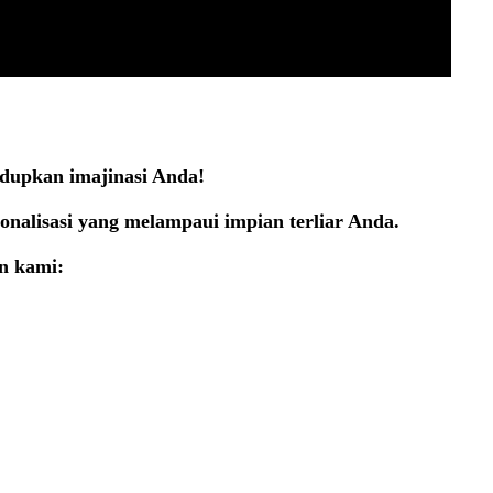
dupkan imajinasi Anda!
alisasi yang melampaui impian terliar Anda.
n kami: