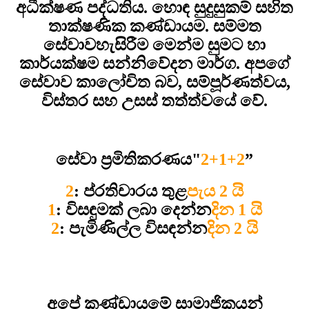
අධීක්ෂණ පද්ධතිය. හොඳ සුදුසුකම් සහිත
තාක්ෂණික කණ්ඩායම. සම්මත
සේවාව
හැසිරීම මෙන්ම සුමට හා
කාර්යක්ෂම සන්නිවේදන මාර්ග. අපගේ
සේවාව කාලෝචිත බව, සම්පූර්ණත්වය,
විස්තර සහ උසස් තත්ත්වයේ වේ.
සේවා ප්‍රමිතිකරණය"
2+1+2
”
2
: ප්රතිචාරය තුළ
පැය 2 යි
1
: විසඳුමක් ලබා දෙන්න
දින 1 යි
2
: පැමිණිල්ල විසඳන්න
දින 2 යි
අපේ කණ්ඩායමේ සාමාජිකයන්