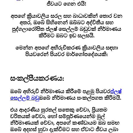
ජීවයට ගෙන එයි!
අපගේ ක්‍රියාවලිය සරල සහ බාධාවකින් තොර වන
අතර, ඔබේ සිහිනෙන් ඔබ්බට අද්විතීය සහ
පුද්ගලාරෝපිත ප්ලෂ් සෙල්ලම් බඩුවක් නිර්මාණය
කිරීමට ඔබට ඉඩ සලසයි.
මෙන්න අපගේ අභිරුචිකරණ ක්‍රියාවලිය සඳහා
පියවරෙන් පියවර මාර්ගෝපදේශයකි:
සංකල්පීයකරණය:
ඔබේ අභිරුචි නිර්මාණය කිරීමේ පළමු පියවර
ප්ලෂ්
සෙල්ලම් බඩු
ඔබේ නිර්මාණය සංකල්පගත කිරීමයි.
එය ආදරණීය සුරතල් සතෙකු වේවා, ප්‍රියතම
චරිතයක් වේවා, හෝ සම්පූර්ණයෙන්ම මුල්
නිර්මාණයක් වේවා, අපගේ කණ්ඩායම ඔබ සමඟ
ඔබේ අදහස් හුවා දැක්වීමට සහ ඒවාට ජීවය ලබා