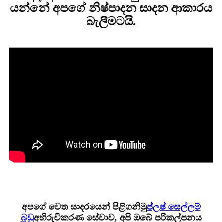
යන්නේ අපගේ නිෂ්පාදන සාදන ආකාරය
බැලීමටයි.
අපගේ වෙත සාදරයෙන් පිළිගනිමු
ප්ලෂ් සෙල්ලම්
බඩු
අභිරුචිකරණ සේවාව, අපි ඔබේ පරිකල්පනය