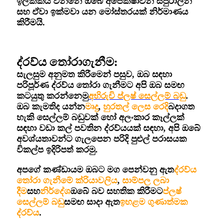
ඉලක්කය වන්නේ ඔබේ අපේක්ෂාවන් සපුරාලන
සහ ඒවා ඉක්මවා යන මෝස්තරයක් නිර්මාණය
කිරීමයි.
ද්රව්ය තෝරාගැනීම:
සැලසුම අනුමත කිරීමෙන් පසුව, ඔබ සඳහා
පරිපූර්ණ ද්රව්ය තෝරා ගැනීමට අපි ඔබ සමඟ
කටයුතු කරන්නෙමු
අභිරුචි ප්ලෂ් සෙල්ලම් බඩු
.
ඔබ කැමතිද යන්න
මෘදු
,
හුරතල් ලෙස
රෙදි
බදාගත
හැකි සෙල්ලම් බඩුවක් හෝ අලංකාර කෑල්ලක්
සඳහා වඩා කල් පවතින ද්රව්යයක් සඳහා, අපි ඔබේ
අවශ්යතාවන්ට ගැලපෙන පරිදි පුළුල් පරාසයක
විකල්ප ඉදිරිපත් කරමු.
අපගේ කණ්ඩායම ඔබට මග පෙන්වනු ඇත
ද්රව්ය
තෝරා ගැනීමේ ක්රියාවලිය
,
සාම්පල ලබා
දීම
සහ
නිර්දේශ
ඔබේ බව සහතික කිරීමට
ප්ලෂ්
සෙල්ලම් බඩු
සමඟ සාදා ඇත
ඉහළම ගුණාත්මක
ද්රව්ය
.