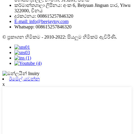
කර්මාන්තශාලා ලිපිනය: අංක 6, Beiyuan Jingsan පාර, Yiwu
322000, චීනය
දුරකථනය: 008615257846320
E-mail: info@beejaytoy.com
Whatsapp: 008615257846320
© ප්‍රකාශන හිමිකම - 2010-2022: සියලුම හිමිකම් ඇවිරිණි.
ඊමේල් යවන්න
x