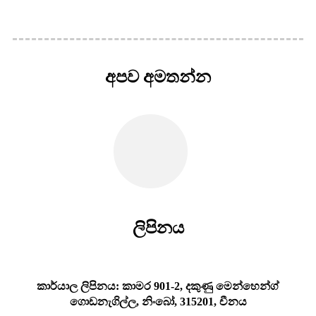
අපව අමතන්න
ලිපිනය
කාර්යාල ලිපිනය: කාමර 901-2, දකුණු මෙන්හෙන්ග්
ගොඩනැගිල්ල, නිංබෝ, 315201, චීනය