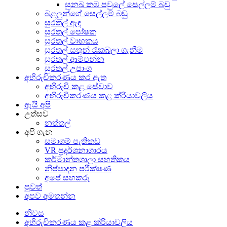
සුනඛ කඹ පවුලේ සෙල්ලම් බඩු
බළලුන්ගේ සෙල්ලම් බඩු
සුරතල් ඇඳ
සුරතල් පෝෂක
සුරතල් වාහකය
සුරතල් සතුන් රැකබලා ගැනීම
සුරතල් ආම්පන්න
සුරතල් උපාංග
අභිරුචිකරණය කර ඇත
අභිරුචි කළ සේවාව
අභිරුචිකරණය කළ ක්රියාවලිය
ඇයි අපි
උත්සව
නත්තල්
අපි ගැන
සමාගම් පැතිකඩ
VR ප්‍රදර්ශනාගාරය
කර්මාන්තශාලා සහතිකය
නිෂ්පාදන පරීක්ෂණ
අපේ සහකරු
පුවත්
අපව අමතන්න
නිවස
අභිරුචිකරණය කළ ක්රියාවලිය