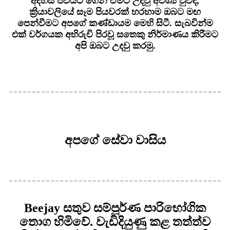
අදහස ජීවයට ගෙන ඒමට උදවු අවශ්‍ය වුවද,
ක්‍රියාවලියේ සෑම පියවරක් හරහාම ඔබට මඟ
පෙන්වීමට අපගේ කණ්ඩායම මෙහි සිටී. සැබවින්ම
එක් වර්ගයක අභිරුචි පිරවූ සතෙකු නිර්මාණය කිරීමට
අපි ඔබට උදවු කරමු.
අපගේ සේවා වාසිය
Beejay සතුව සම්පූර්ණ පාරිභෝගික
තොග හිමිවේ. වැඩිදියුණු කළ තත්ත්ව