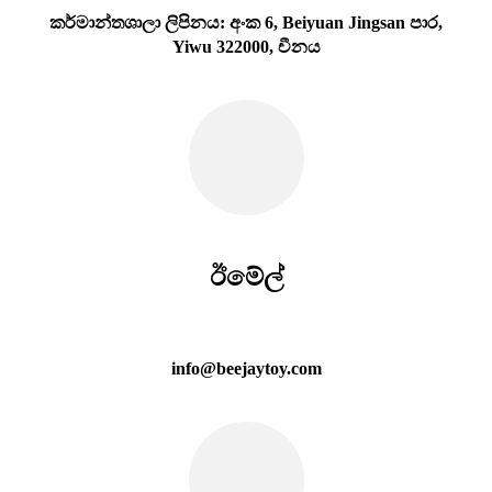
කර්මාන්තශාලා ලිපිනය: අංක 6, Beiyuan Jingsan පාර,
Yiwu 322000, චීනය
ඊමේල්
info@beejaytoy.com