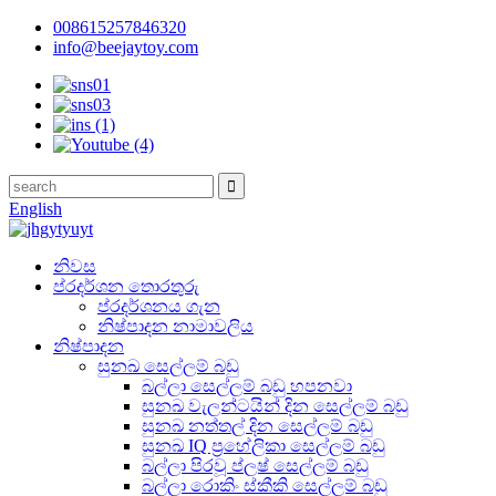
008615257846320
info@beejaytoy.com
English
නිවස
ප්රදර්ශන තොරතුරු
ප්රදර්ශනය ගැන
නිෂ්පාදන නාමාවලිය
නිෂ්පාදන
සුනඛ සෙල්ලම් බඩු
බල්ලා සෙල්ලම් බඩු හපනවා
සුනඛ වැලන්ටයින් දින සෙල්ලම් බඩු
සුනඛ නත්තල් දින සෙල්ලම් බඩු
සුනඛ IQ ප්‍රහේලිකා සෙල්ලම් බඩු
බල්ලා පිරවූ ප්ලෂ් සෙල්ලම් බඩු
බල්ලා රොකිං ස්කීකි සෙල්ලම් බඩු