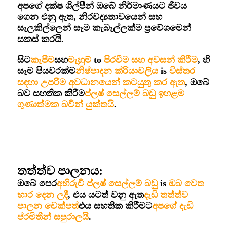
අපගේ දක්ෂ ශිල්පීන් ඔබේ නිර්මාණයට ජීවය
ගෙන එනු ඇත, නිරවද්‍යතාවයෙන් සහ
සැලකිල්ලෙන් සෑම කැබැල්ලක්ම ප්‍රවේශමෙන්
සකස් කරයි.
සිට
කැපීම
සහ
මැහුම්
to
පිරවීම සහ අවසන් කිරීම
, හි
සෑම පියවරක්ම
නිෂ්පාදන ක්රියාවලිය
is
විස්තර
සඳහා උපරිම අවධානයෙන් කටයුතු කර ඇත
, ඔබේ
බව සහතික කිරීම
ප්ලෂ් සෙල්ලම් බඩු ඉහළම
ගුණාත්මක බවින් යුක්තයි
.
තත්ත්ව පාලනය:
ඔබේ පෙර
අභිරුචි ප්ලෂ් සෙල්ලම් බඩු
is
ඔබ වෙත
භාර දෙන ලදී
, එය යටත් වනු ඇත
දැඩි තත්ත්ව
පාලන චෙක්පත්
එය සහතික කිරීමට
අපගේ දැඩි
ප්රමිතීන් සපුරාලයි
.