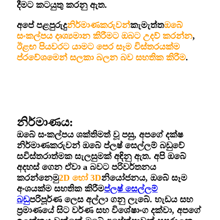
දීමට කටයුතු කරනු ඇත.
අපේ පළපුරුදු
නිර්මාණකරුවන්
කැමැත්ත
ඔබේ
සංකල්පය දෘශ්‍යමාන කිරීමට ඔබට උදව් කරන්න
,
ඊළඟ පියවරට යාමට පෙර සෑම විස්තරයක්ම
ප්රවේශමෙන් සලකා බලන බව සහතික කිරීම
.
නිර්මාණය:
ඔබේ සංකල්පය ශක්තිමත් වූ පසු, අපගේ දක්ෂ
නිර්මාණකරුවන් ඔබේ ප්ලෂ් සෙල්ලම් බඩුවේ
සවිස්තරාත්මක සැලසුමක් අඳිනු ඇත. අපි ඔබේ
අදහස් ගෙන ඒවා a බවට පරිවර්තනය
කරන්නෙමු
2D හෝ 3D
නියෝජනය, ඔබේ සෑම
අංශයක්ම සහතික කිරීම
ප්ලෂ් සෙල්ලම්
බඩු
පරිපූර්ණ ලෙස අල්ලා ගනු ලැබේ. හැඩය සහ
ප්‍රමාණයේ සිට වර්ණ සහ විශේෂාංග දක්වා, අපගේ