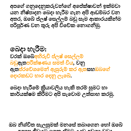
අපගේ ගනුදෙනුකරුවන්ගේ අපේක්ෂාවන් ඉක්මවා
යන නිෂ්පාදන බෙදා හැරීම ගැන අපි ආඩම්බර වන
අතර, ඔබේ ප්ලෂ් සෙල්ලම් බඩු සෑම ආකාරයකින්ම
පරිපූර්ණ වන තුරු අපි විවේක නොගනිමු.
බෙදා හැරීම:
වරක් ඔබේ
අභිරුචි ප්ලෂ් සෙල්ලම්
බඩු
ඇත
පරීක්ෂණය සමත් විය
, වනු
ඇත
ප්රවේශමෙන් ඇසුරුම් කර ඇත
සහ
ඔබගේ
දොරකඩට භාර දෙනු ලැබේ
.
බෙදා හැරීමේ ක්‍රියාවලිය හැකි තරම් සුමට හා
කාර්යක්ෂම කිරීමට අපි සැවොම උත්සාහ කරමු.
ඔබ නිශ්චිත සැලසුමක් මනසේ තබාගෙන හෝ ඔබේ