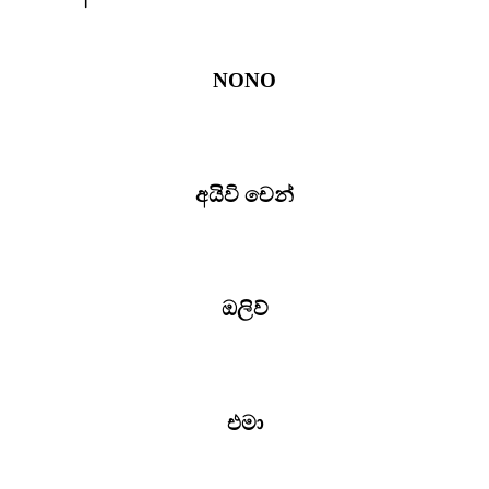
NONO
අයිවි චෙන්
ඔලිව්
එමා