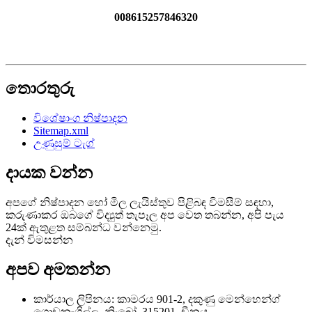
008615257846320
තොරතුරු
විශේෂාංග නිෂ්පාදන
Sitemap.xml
උණුසුම් ටැග්
දායක වන්න
අපගේ නිෂ්පාදන හෝ මිල ලැයිස්තුව පිළිබඳ විමසීම් සඳහා,
කරුණාකර ඔබගේ විද්‍යුත් තැපෑල අප වෙත තබන්න, අපි පැය
24ක් ඇතුළත සම්බන්ධ වන්නෙමු.
දැන් විමසන්න
අපව අමතන්න
කාර්යාල ලිපිනය: කාමරය 901-2, දකුණු මෙන්හෙන්ග්
ගොඩනැගිල්ල, නිංබෝ, 315201, චීනය