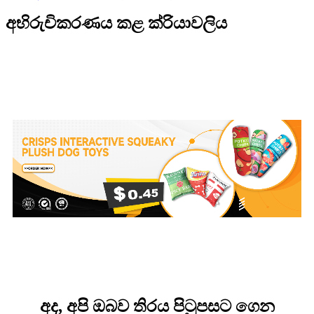
අභිරුචිකරණය කළ ක්රියාවලිය
අද, අපි ඔබව තිරය පිටුපසට ගෙන