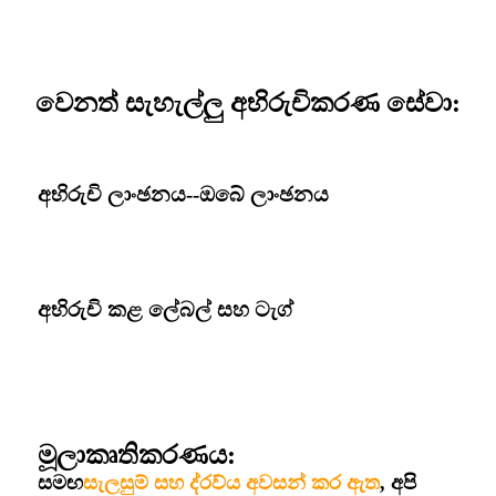
වෙනත් සැහැල්ලු අභිරුචිකරණ සේවා:
අභිරුචි ලාංඡනය--ඔබේ ලාංඡනය
අභිරුචි කළ ලේබල් සහ ටැග්
මූලාකෘතිකරණය:
සමඟ
සැලසුම් සහ ද්රව්ය අවසන් කර ඇත
, අපි