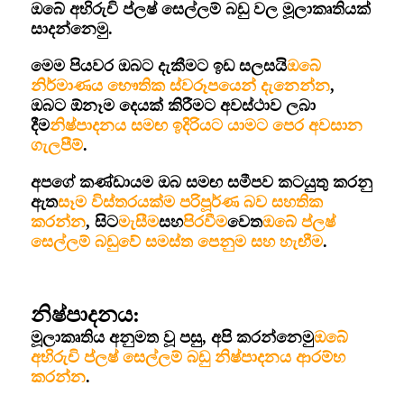
ඔබේ අභිරුචි ප්ලෂ් සෙල්ලම් බඩු වල මූලාකෘතියක්
සාදන්නෙමු.
මෙම පියවර ඔබට දැකීමට ඉඩ සලසයි
ඔබේ
නිර්මාණය භෞතික ස්වරූපයෙන් දැනෙන්න
,
ඔබට ඕනෑම දෙයක් කිරීමට අවස්ථාව ලබා
දීම
නිෂ්පාදනය සමඟ ඉදිරියට යාමට පෙර අවසාන
ගැලපීම්
.
අපගේ කණ්ඩායම ඔබ සමඟ සමීපව කටයුතු කරනු
ඇත
සෑම විස්තරයක්ම පරිපූර්ණ බව සහතික
කරන්න
, සිට
මැසීම
සහ
පිරවීම
වෙත
ඔබේ ප්ලෂ්
සෙල්ලම් බඩුවේ සමස්ත පෙනුම සහ හැඟීම
.
නිෂ්පාදනය:
මූලාකෘතිය අනුමත වූ පසු, අපි කරන්නෙමු
ඔබේ
අභිරුචි ප්ලෂ් සෙල්ලම් බඩු නිෂ්පාදනය ආරම්භ
කරන්න
.