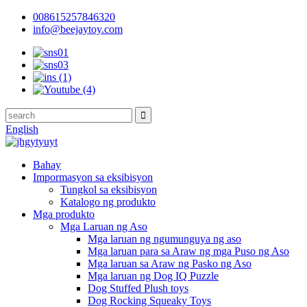
008615257846320
info@beejaytoy.com
English
Bahay
Impormasyon sa eksibisyon
Tungkol sa eksibisyon
Katalogo ng produkto
Mga produkto
Mga Laruan ng Aso
Mga laruan ng ngumunguya ng aso
Mga laruan para sa Araw ng mga Puso ng Aso
Mga laruan sa Araw ng Pasko ng Aso
Mga laruan ng Dog IQ Puzzle
Dog Stuffed Plush toys
Dog Rocking Squeaky Toys