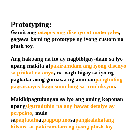
Prototyping:
Gamit ang
natapos ang disenyo at materyales
,
gagawa kami ng prototype ng iyong custom na
plush toy.
Ang hakbang na ito ay nagbibigay-daan sa iyo
upang makita at
pakiramdam ang iyong disenyo
sa pisikal na anyo
, na nagbibigay sa iyo ng
pagkakataong gumawa ng anuman
panghuling
pagsasaayos bago sumulong sa produksyon
.
Makikipagtulungan sa iyo ang aming koponan
upang
siguraduhin na ang bawat detalye ay
perpekto
, mula
sa
pagtatahi
at
pagpupuno
sa
pangkalahatang
hitsura at pakiramdam ng iyong plush toy
.