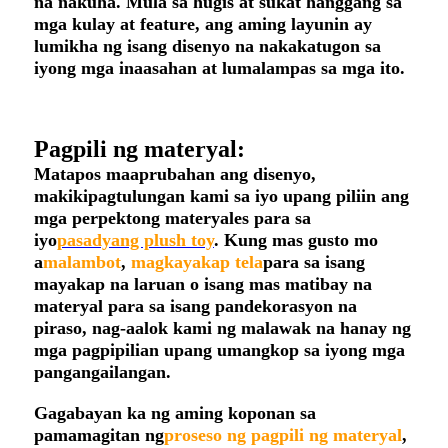
na nakuha. Mula sa hugis at sukat hanggang sa
mga kulay at feature, ang aming layunin ay
lumikha ng isang disenyo na nakakatugon sa
iyong mga inaasahan at lumalampas sa mga ito.
Pagpili ng materyal:
Matapos maaprubahan ang disenyo,
makikipagtulungan kami sa iyo upang piliin ang
mga perpektong materyales para sa
iyo
pasadyang plush toy
. Kung mas gusto mo
a
malambot
,
magkayakap
tela
para sa isang
mayakap na laruan o isang mas matibay na
materyal para sa isang pandekorasyon na
piraso, nag-aalok kami ng malawak na hanay ng
mga pagpipilian upang umangkop sa iyong mga
pangangailangan.
Gagabayan ka ng aming koponan sa
pamamagitan ng
proseso ng pagpili ng materyal
,