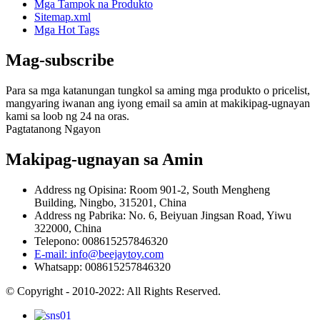
Mga Tampok na Produkto
Sitemap.xml
Mga Hot Tags
Mag-subscribe
Para sa mga katanungan tungkol sa aming mga produkto o pricelist,
mangyaring iwanan ang iyong email sa amin at makikipag-ugnayan
kami sa loob ng 24 na oras.
Pagtatanong Ngayon
Makipag-ugnayan sa Amin
Address ng Opisina: Room 901-2, South Mengheng
Building, Ningbo, 315201, China
Address ng Pabrika: No. 6, Beiyuan Jingsan Road, Yiwu
322000, China
Telepono: 008615257846320
E-mail: info@beejaytoy.com
Whatsapp: 008615257846320
© Copyright - 2010-2022: All Rights Reserved.