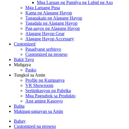
Mga Laruan ng Pamilya ng Lubid ng Aso
Mga Laruang Pusa
Kama ng Alagang Hayop
Tagapakain ng Alagang Hayop
Tagadala ng Alagang Hayop
Pag-aayos ng Alagang Hayop
Alagang Hayop Gear
Alagang Hayop Accessary
Customized
Pasadyang serbisyo
Customized na proseso
Bakit Tayo
Maligaya
Pasko
Tungkol sa Amin
Profile ng Kumpanya
VR Showroom
Sertipikasyon ng Pabrika
Mga Pagsubok sa Produkto
Ang aming Kasosyo
Balita
Makipag-ugnayan sa Amin
Bahay
Customized na proseso