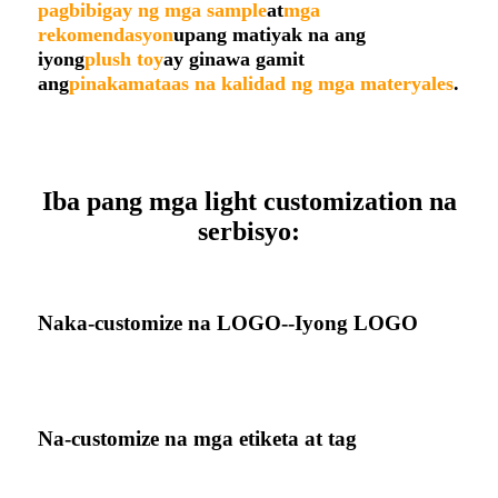
pagbibigay ng mga sample
at
mga
rekomendasyon
upang matiyak na ang
iyong
plush toy
ay ginawa gamit
ang
pinakamataas na kalidad ng mga materyales
.
Iba pang mga light customization na
serbisyo:
Naka-customize na LOGO--Iyong LOGO
Na-customize na mga etiketa at tag