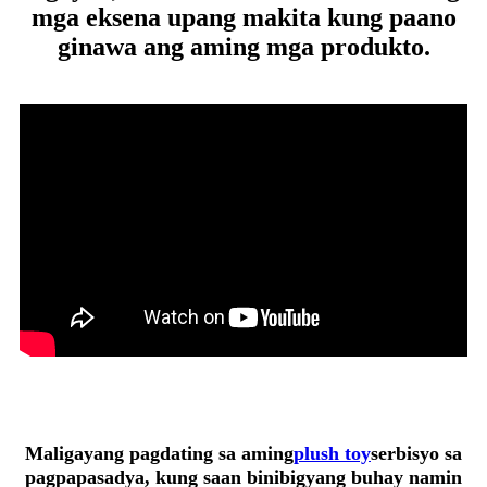
mga eksena upang makita kung paano
ginawa ang aming mga produkto.
Maligayang pagdating sa aming
plush toy
serbisyo sa
pagpapasadya, kung saan binibigyang buhay namin