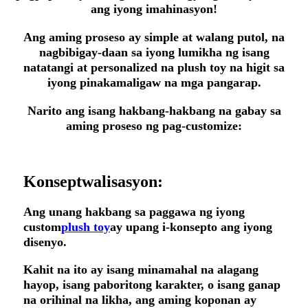
ang iyong imahinasyon!
Ang aming proseso ay simple at walang putol, na
nagbibigay-daan sa iyong lumikha ng isang
natatangi at personalized na plush toy na higit sa
iyong pinakamaligaw na mga pangarap.
Narito ang isang hakbang-hakbang na gabay sa
aming proseso ng pag-customize:
Konseptwalisasyon:
Ang unang hakbang sa paggawa ng iyong
custom
plush toy
ay upang i-konsepto ang iyong
disenyo.
Kahit na ito ay isang minamahal na alagang
hayop, isang paboritong karakter, o isang ganap
na orihinal na likha, ang aming koponan ay