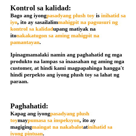
Kontrol sa kalidad:
Bago ang iyong
pasadyang plush toy
is
inihatid sa
iyo
, ito ay sasailalim
mahigpit na pagsusuri ng
kontrol sa kalidad
upang matiyak na
ito
nakakatugon sa aming mahigpit na
pamantayan
.
Ipinagmamalaki namin ang paghahatid ng mga
produkto na lampas sa inaasahan ng aming mga
customer, at hindi kami magpapahinga hangga't
hindi perpekto ang iyong plush toy sa lahat ng
paraan.
Paghahatid:
Kapag ang iyong
pasadyang plush
toy
may
pumasa sa inspeksyon
, ito ay
magiging
maingat na nakabalot
at
inihatid sa
iyong pintuan
.