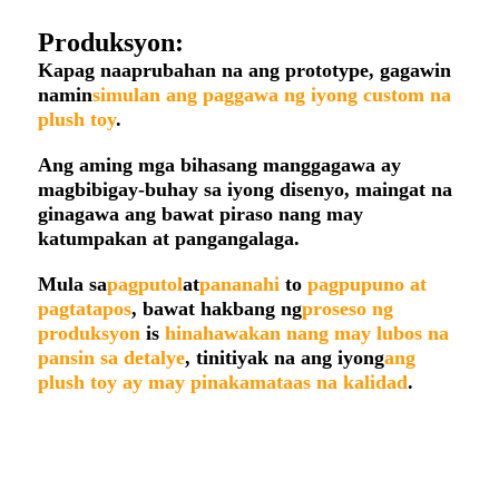
Produksyon:
Kapag naaprubahan na ang prototype, gagawin
namin
simulan ang paggawa ng iyong custom na
plush toy
.
Ang aming mga bihasang manggagawa ay
magbibigay-buhay sa iyong disenyo, maingat na
ginagawa ang bawat piraso nang may
katumpakan at pangangalaga.
Mula sa
pagputol
at
pananahi
to
pagpupuno at
pagtatapos
, bawat hakbang ng
proseso ng
produksyon
is
hinahawakan nang may lubos na
pansin sa detalye
, tinitiyak na ang iyong
ang
plush toy ay may pinakamataas na kalidad
.