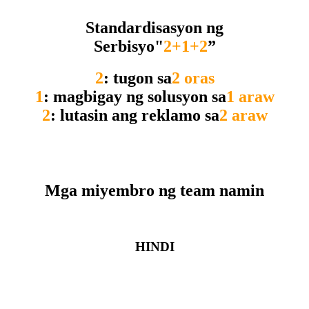
Standardisasyon ng
Serbisyo"
2+1+2
”
2
: tugon sa
2 oras
1
: magbigay ng solusyon sa
1 araw
2
: lutasin ang reklamo sa
2 araw
Mga miyembro ng team namin
HINDI