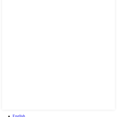
English