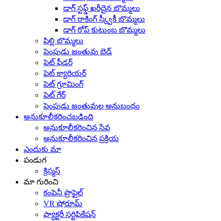
డాగ్ స్టఫ్డ్ ఖరీదైన బొమ్మలు
డాగ్ రాకింగ్ స్క్వీకీ బొమ్మలు
డాగ్ రోప్ కుటుంబ బొమ్మలు
పిల్లి బొమ్మలు
పెంపుడు జంతువు బెడ్
పెట్ ఫీడర్
పెట్ క్యారియర్
పెట్ గ్రూమింగ్
పెట్ గేర్
పెంపుడు జంతువుల అనుబంధం
అనుకూలీకరించబడింది
అనుకూలీకరించిన సేవ
అనుకూలీకరించిన ప్రక్రియ
ఎందుకు మా
పండుగ
క్రిస్మస్
మా గురించి
కంపెనీ ప్రొఫైల్
VR షోరూమ్
ఫ్యాక్టరీ సర్టిఫికేషన్