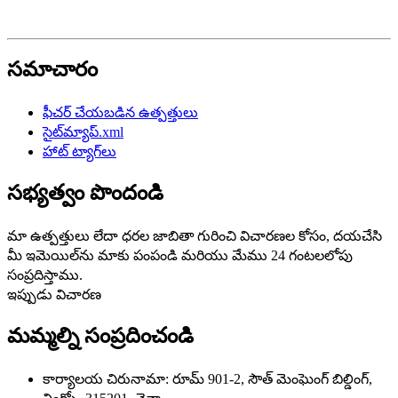
సమాచారం
ఫీచర్ చేయబడిన ఉత్పత్తులు
సైట్‌మ్యాప్.xml
హాట్ ట్యాగ్‌లు
సభ్యత్వం పొందండి
మా ఉత్పత్తులు లేదా ధరల జాబితా గురించి విచారణల కోసం, దయచేసి
మీ ఇమెయిల్‌ను మాకు పంపండి మరియు మేము 24 గంటలలోపు
సంప్రదిస్తాము.
ఇప్పుడు విచారణ
మమ్మల్ని సంప్రదించండి
కార్యాలయ చిరునామా: రూమ్ 901-2, సౌత్ మెంఘెంగ్ బిల్డింగ్,