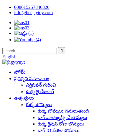
008615257846320
info@beejaytoy.com
English
హోమ్
ప్రదర్శన సమాచారం
ఎగ్జిబిషన్ గురించి
ఉత్పత్తి కేటలాగ్
ఉత్పత్తులు
కుక్క బొమ్మలు
కుక్క బొమ్మలు నమలుతుంది
డాగ్ వాలెంటైన్స్ డే బొమ్మలు
కుక్క క్రిస్మస్ రోజు బొమ్మలు
డాగ్ IQ పజిల్ బొమ్మలు