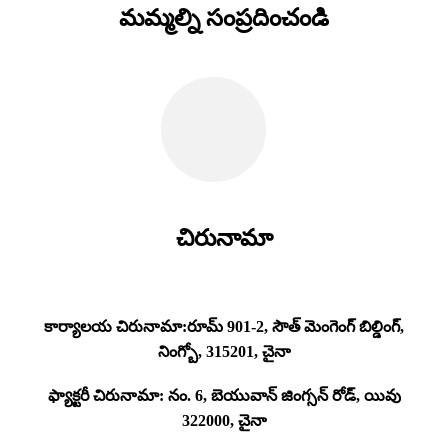
మమ్మల్ని సంప్రదించండి
చిరునామా
కార్యాలయ చిరునామా:రూమ్ 901-2, సౌత్ మెంగెంగ్ బిల్డింగ్,
నింగ్బో, 315201, చైనా
ఫ్యాక్టరీ చిరునామా: నం. 6, బెయువాన్ జింగ్సన్ రోడ్, యివు
322000, చైనా